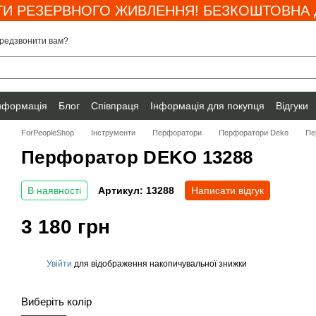
И РЕЗЕРВНОГО ЖИВЛЕННЯ! БЕЗКОШТОВНА Д
редзвонити вам?
інформація
Блог
Співпраця
Інформація для покупця
Відгуки
ForPeopleShop
Інструменти
Перфоратори
Перфоратори Deko
Пе
Перфоратор DEKO 13288
В наявності
Артикул: 13288
Написати відгук
3 180 грн
Увійти
для відображення накопичувальної знижки
%
Виберіть колір