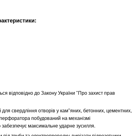
арактеристики:
ься відповідно до Закону України "Про захист прав
 для свердління отворів у кам"яних, бетонних, цементних,
 перфоратора побудований на механізмі
о забезпечує максимальне ударне зусилля.
ід труби та електропроводку, вирізати підрозетники,