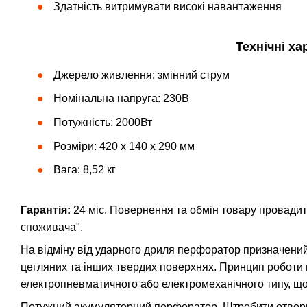
Здатність витримувати високі навантаження
Технічні х
Джерело живлення: змінний струм
Номінальна напруга: 230В
Потужність: 2000Вт
Розміри: 420 х 140 х 290 мм
Вага: 8,52 кг
Гарантія:
24 міс. Повернення та обмін товару провадит
споживача".
На відміну від ударного дриля перфоратор призначений
цегляних та інших твердих поверхнях. Принцип роботи
електропневматичного або електромеханічного типу, щ
Потужний акумуляторний перфоратор. Штробити отвори п