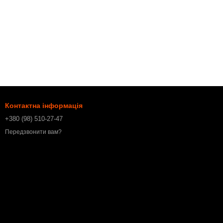
Контактна інформація
+380 (98) 510-27-47
Передзвонити вам?