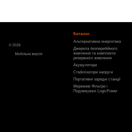
Каталог
Альтернативна енергетика
© 2026
Джерела безперебійного
живлення та комплекти
Мобільна версія
резервного живлення
Акумулятори
Стабілізатори напруги
Портативні зарядні станції
Мережеві Фільтри і
Подовжувачі LogicPower
Інтернет-магазин створений з
Хорошоп