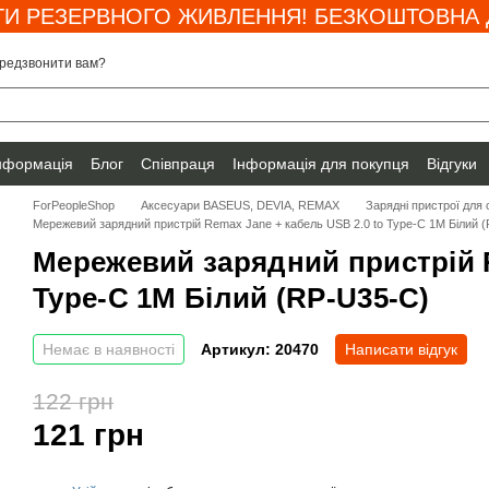
И РЕЗЕРВНОГО ЖИВЛЕННЯ! БЕЗКОШТОВНА Д
редзвонити вам?
інформація
Блог
Співпраця
Інформація для покупця
Відгуки
ForPeopleShop
Аксесуари BASEUS, DEVIA, REMAX
Зарядні пристрої для
Мережевий зарядний пристрій Remax Jane + кабель USB 2.0 to Type-C 1М Білий 
Мережевий зарядний пристрій R
Type-C 1М Білий (RP-U35-С)
Немає в наявності
Артикул: 20470
Написати відгук
122 грн
121 грн