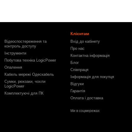
Клієнтам
Відеоспостереження та
Вхід до кабінету
контроль доступу
Про нас
Інструменти
Контактна інформація
Побутова техніка LogicPower
Блог
Опалення
Співпраця
Кабель мережі Одескабель
Інформація для покупця
Сумки, рюкзаки, чохли
Відгуки
LogicPower
Гарантія
Комплектуючі для ПК
Оплата і доставка
Ми в соцмережах