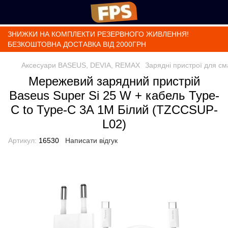
ЗНИЖКИ НА КОМПЛЕКТИ РЕЗЕРВНОГО ЖИВЛЕННЯ!
БЕЗКОШТОВНА ДОСТАВКА ВІД 2000ГРН
Аксесуари BASEUS, DEVIA, REMAX
Зарядні пристрої для с
Мережевий зарядний пристрій
Baseus Super Si 25 W + кабель Type-
C to Type-C 3A 1M Білий (TZCCSUP-
L02)
Артикул:
16530
Написати відгук