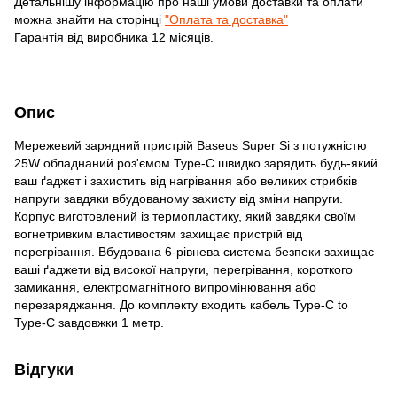
Детальнішу інформацію про наші умови доставки та оплати
можна знайти на сторінці
"Оплата та доставка"
Гарантія від виробника 12 місяців.
Опис
Мережевий зарядний пристрій Baseus Super Si з потужністю
25W обладнаний роз'ємом Type-C швидко зарядить будь-який
ваш ґаджет і захистить від нагрівання або великих стрибків
напруги завдяки вбудованому захисту від зміни напруги.
Корпус виготовлений із термопластику, який завдяки своїм
вогнетривким властивостям захищає пристрій від
перегрівання. Вбудована 6-рівнева система безпеки захищає
ваші ґаджети від високої напруги, перегрівання, короткого
замикання, електромагнітного випромінювання або
перезаряджання. До комплекту входить кабель Type-C to
Type-C завдовжки 1 метр.
Відгуки