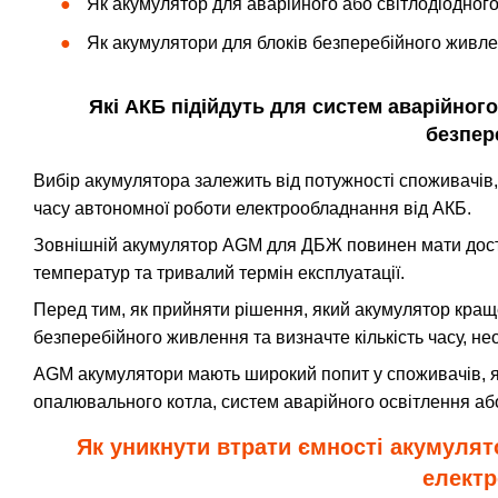
Як акумулятор для аварійного або світлодіодного
Як акумулятори для блоків безперебійного живл
Які АКБ підійдуть для систем аварійного
безпер
Вибір акумулятора залежить від потужності споживачів, 
часу автономної роботи електрообладнання від АКБ.
Зовнішній акумулятор AGM для ДБЖ повинен мати доста
температур та тривалий термін експлуатації.
Перед тим, як прийняти рішення, який акумулятор кра
безперебійного живлення та визначте кількість часу, н
AGM акумулятори мають широкий попит у споживачів, як
опалювального котла, систем аварійного освітлення а
Як уникнути втрати ємності акумулят
електр