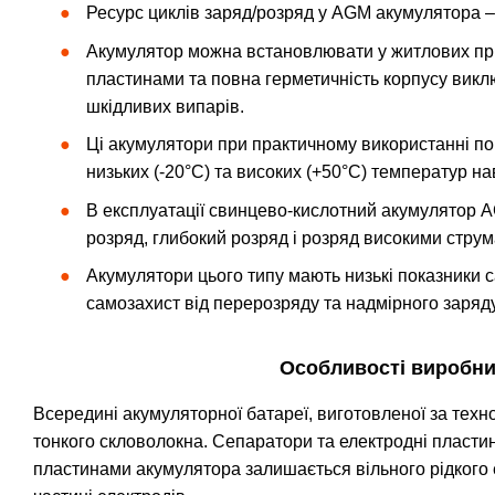
Ресурс циклів заряд/розряд у AGM акумулятора – 4
Акумулятор можна встановлювати у житлових прим
пластинами та повна герметичність корпусу виклю
шкідливих випарів.
Ці акумулятори при практичному використанні пок
низьких (-20°С) та високих (+50°С) температур 
В експлуатації свинцево-кислотний акумулятор 
розряд, глибокий розряд і розряд високими стру
Акумулятори цього типу мають низькі показники 
самозахист від перерозряду та надмірного заряду
Особливості виробни
Всередині акумуляторної батареї, виготовленої за тех
тонкого скловолокна. Сепаратори та електродні пластин
пластинами акумулятора залишається вільного рідкого ел