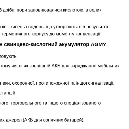
об дрібні пори заповнювалися кислотою, а великі
ів - кисень і водень, що утворюються в результаті
і герметичного корпусу до моменту конденсації.
бен свинцево-кислотний акумулятор AGM?
товують:
у тому числі як зовнішній АКБ для заряджання мобільних
ки, охоронної, протипожежної та іншої сигналізації.
станцій.
го, торговельного та іншого спеціалізованого
них джерел (АКБ для сонячних батарей).