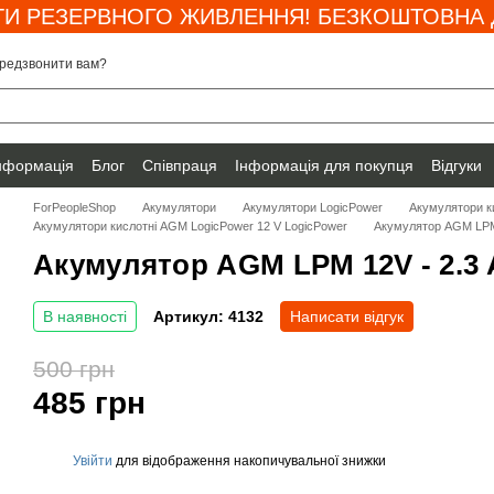
И РЕЗЕРВНОГО ЖИВЛЕННЯ! БЕЗКОШТОВНА Д
редзвонити вам?
інформація
Блог
Співпраця
Інформація для покупця
Відгуки
ForPeopleShop
Акумулятори
Акумулятори LogicPower
Акумулятори к
Акумулятори кислотні AGM LogicPower 12 V LogicPower
Акумулятор AGM LPM 
Акумулятор AGM LPM 12V - 2.3 
В наявності
Артикул: 4132
Написати відгук
500 грн
485 грн
Увійти
для відображення накопичувальної знижки
%