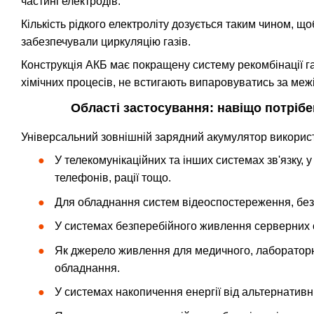
частині електродів.
Кількість рідкого електроліту дозується таким чином, щ
забезпечували циркуляцію газів.
Конструкція АКБ має покращену систему рекомбінації газ
хімічних процесів, не встигають випаровуватись за меж
Області застосування: навіщо потрі
Універсальний зовнішній зарядний акумулятор викорис
У телекомунікаційних та інших системах зв'язку, 
телефонів, рації тощо.
Для обладнання систем відеоспостереження, безпе
У системах безперебійного живлення серверних 
Як джерело живлення для медичного, лабораторно
обладнання.
У системах накопичення енергії від альтернатив