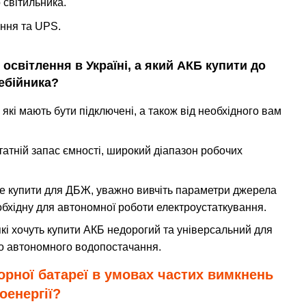
 світильника.
ення та UPS.
 освітлення в Україні, а який АКБ купити до
ебійника?
які мають бути підключені, а також від необхідного вам
тній запас ємності, широкий діапазон робочих
ще купити для ДБЖ, уважно вивчіть параметри джерела
еобхідну для автономної роботи електроустаткування.
і хочуть купити АКБ недорогий та універсальний для
бо автономного водопостачання.
орної батареї в умовах частих вимкнень
оенергії?