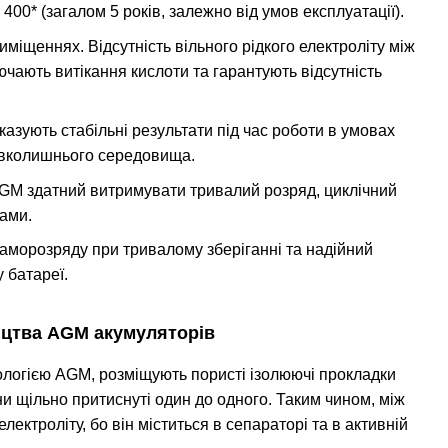
00* (загалом 5 років, залежно від умов експлуатації).
іщеннях. Відсутність вільного рідкого електроліту між
чають витікання кислоти та гарантують відсутність
азують стабільні результати під час роботи в умовах
навколишнього середовища.
AGM здатний витримувати тривалий розряд, циклічний
мами.
саморозряду при тривалому зберіганні та надійний
 батареї.
цтва AGM акумуляторів
нологією AGM, розміщують пористі ізолюючі прокладки
и щільно притиснуті один до одного. Таким чином, між
ектроліту, бо він міститься в сепараторі та в активній