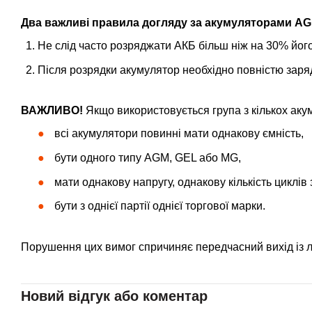
Два важливі правила догляду за акумуляторами AG
Не слід часто розряджати АКБ більш ніж на 30% його
Після розрядки акумулятор необхідно повністю заряд
ВАЖЛИВО!
Якщо використовується група з кількох акум
всі акумулятори повинні мати однакову ємність,
бути одного типу AGM, GEL або MG,
мати однакову напругу, однакову кількість циклів
бути з однієї партії однієї торгової марки.
Порушення цих вимог спричиняє передчасний вихід із ла
Новий відгук або коментар