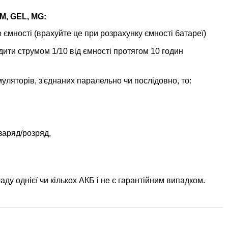
M, GEL, MG:
 ємності (врахуйте це при розрахунку ємності батареї)
ити струмом 1/10 від ємності протягом 10 годин
уляторів, з'єднаних паралельно чи послідовно, то:
 заряд/розряд,
ду однієї чи кількох АКБ і не є гарантійним випадком.