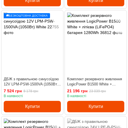
Купити
Купити
🚚БЕЗКОШТОВНА ДОСТАВКА
ДБЖ з правильною синусоїдою
Комплект резервного живлення
12V LPM-PSW-1500VA (1050Вт)
LogicPower B1500 White +
White
літієва (LiFePO4) батарея
7 524 грн
21 196 грн
8 178 грн
23 039 грн
1280Wh
В наявності
В наявності
Купити
Купити