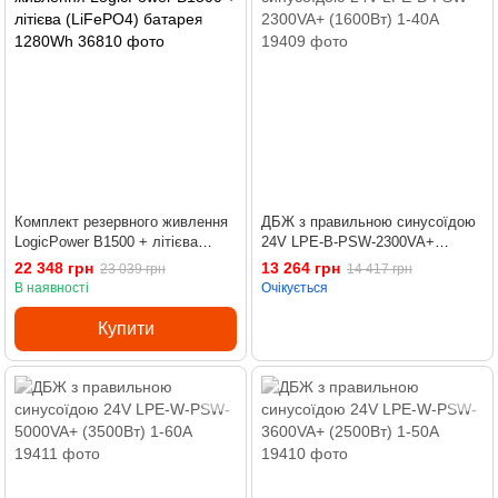
Комплект резервного живлення
ДБЖ з правильною синусоїдою
LogicPower B1500 + літієва
24V LPE-B-PSW-2300VA+
(LiFePO4) батарея 1280Wh
(1600Вт) 1-40A
22 348 грн
13 264 грн
23 039 грн
14 417 грн
В наявності
Очікується
Купити