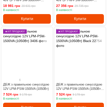
48V LPY-W-PSW-3000VA+
48V LPY-W-PSW-5000VA+
(2100Вт)
(3500Вт)10A/20A
18 981 грн
27 356 грн
20 631 грн
29 735 грн
В наявності
В наявності
Купити
Купити
🔥ХІТ ПРОДАЖУ!
🔥ХІТ ПРОДАЖУ!
6
ДБЖ з правильною синусоїдою
ДБЖ з правильною синусоїдою
12V LPM-PSW-1500VA (1050Вт)
12V LPM-PSW-1500VA (1050Вт)
Black
7 524 грн
7 524 грн
8 178 грн
8 178 грн
В наявності
В наявності