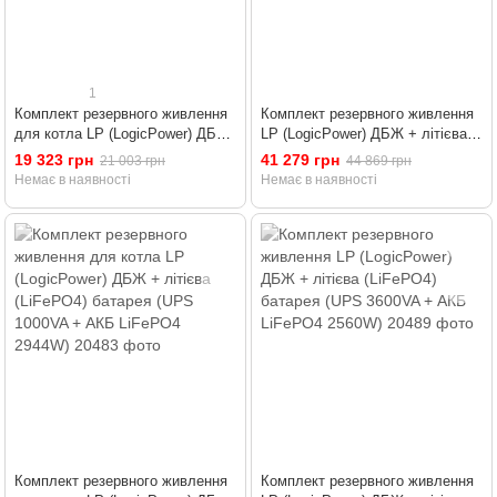
1
Комплект резервного живлення
Комплект резервного живлення
для котла LP (LogicPower) ДБЖ
LP (LogicPower) ДБЖ + літієва
+ літієва (LiFePO4) батарея
(LiFePO4) батарея (UPS 1500VA
19 323 грн
41 279 грн
21 003 грн
44 869 грн
(UPS 1000VA + АКБ LiFePO4
+ АКБ LiFePO4 2560W)
Немає в наявності
Немає в наявності
1280W)
Комплект резервного живлення
Комплект резервного живлення