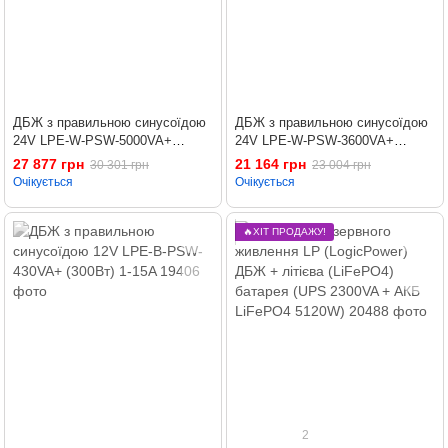
ДБЖ з правильною синусоїдою
ДБЖ з правильною синусоїдою
24V LPE-W-PSW-5000VA+
24V LPE-W-PSW-3600VA+
(3500Вт) 1-60A
(2500Вт) 1-50A
27 877 грн
21 164 грн
30 301 грн
23 004 грн
Очікується
Очікується
🔥ХІТ ПРОДАЖУ!
2