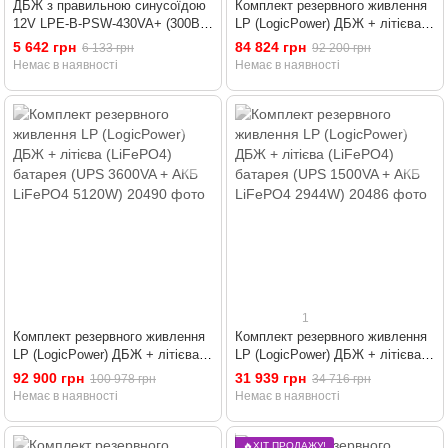
ДБЖ з правильною синусоїдою
Комплект резервного живлення
12V LPE-B-PSW-430VA+ (300Вт)
LP (LogicPower) ДБЖ + літієва
1-15A
(LiFePO4) батарея (UPS 2300VA
5 642 грн
84 824 грн
6 133 грн
92 200 грн
+ АКБ LiFePO4 5120W)
Немає в наявності
Немає в наявності
1
Комплект резервного живлення
Комплект резервного живлення
LP (LogicPower) ДБЖ + літієва
LP (LogicPower) ДБЖ + літієва
(LiFePO4) батарея (UPS 3600VA
(LiFePO4) батарея (UPS 1500VA
92 900 грн
31 939 грн
100 978 грн
34 716 грн
+ АКБ LiFePO4 5120W)
+ АКБ LiFePO4 2944W)
Немає в наявності
Немає в наявності
🔥ХІТ ПРОДАЖУ!