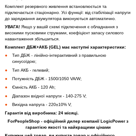
Комплект резервного живлення встановлюється та
підключається стаціонарно. Усі функції: від стабілізації напруги
до заряджання акумулятора виконуються автоматично.
УВАГА!
Якщо у вашій схемі підключення є обладнання з
високими пусковими струмами, коефіцієнт запасу силового
навантаження збільшиться.
Комплект ДБЖ+АКБ (GEL) має наступні характеристики:
Тип ДБЖ - лінійно-інтерактивний з правильною
синусоїдою;
Тип АКБ - гелевий;
Потужність ДБЖ - 1500/1050 VA/W;
Ємність АКБ - 120 Ah;
Діапазон вхідної напруги - 140-275 V;
Вихідна напруга - 220±10% V;
Гарантія від виробника: 24 місяці.
ForPeopleShop - офіційний дилер компанії LogicPower з
гарантією якості та найкращими цінами
Купуючи цей товар, ви купуєте товар у офіційного