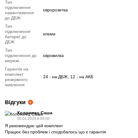
Тип
підключення
євророзетка
навантаження
до ДБЖ
Тип
підключення
клеми
батареї до
ДБЖ
Тип
підключення до
євровилка
мережі
Гарантія на
комплект
24 - на ДБЖ, 12 - на АКБ
резервного
живлення
Відгуки
6
Коломиец Саша
05.01.2024 в 09:50
Я рекомендую цей комплект
Працює без проблем і сподобалось що є гарантія.