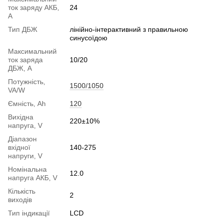
ток заряду АКБ,
24
A
Тип ДБЖ
лінійно-інтерактивний з правильною
синусоїдою
Максимальний
ток заряда
10/20
ДБЖ, A
Потужність,
1500/1050
VA/W
Ємність, Ah
120
Вихідна
220±10%
напруга, V
Діапазон
вхідної
140-275
напруги, V
Номінальна
12.0
напруга АКБ, V
Кількість
2
виходів
Тип індикації
LCD