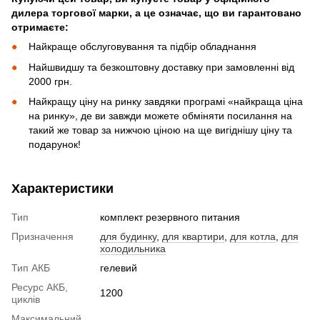
дилера торгової марки, а це означає, що ви гарантовано
отримаєте:
Найкраще обслуговування та підбір обладнання
Найшвидшу та безкоштовну доставку при замовленні від
2000 грн.
Найкращу ціну на ринку завдяки програмі «найкраща ціна
на ринку», де ви завжди можете обміняти посилання на
такий же товар за нижчою ціною на ще вигіднішу ціну та
подарунок!
Характеристики
Тип
комплект резервного питания
Призначення
для будинку
,
для квартири
,
для котла
,
для
холодильника
Тип АКБ
гелевий
Ресурс АКБ,
1200
циклів
Максимальний