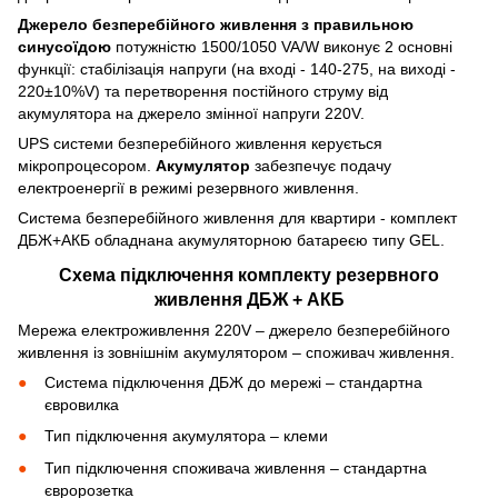
Джерело безперебійного живлення з правильною
синусоїдою
потужністю 1500/1050 VA/W виконує 2 основні
функції: стабілізація напруги (на вході - 140-275, на виході -
220±10%V) та перетворення постійного струму від
акумулятора на джерело змінної напруги 220V.
UPS системи безперебійного живлення керується
мікропроцесором.
Акумулятор
забезпечує подачу
електроенергії в режимі резервного живлення.
Система безперебійного живлення для квартири - комплект
ДБЖ+АКБ обладнана акумуляторною батареєю типу GEL.
Схема підключення комплекту резервного
живлення ДБЖ + АКБ
Мережа електроживлення 220V – джерело безперебійного
живлення із зовнішнім акумулятором – споживач живлення.
Система підключення ДБЖ до мережі – стандартна
євровилка
Тип підключення акумулятора – клеми
Тип підключення споживача живлення – стандартна
євророзетка