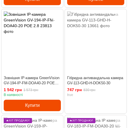
Зовнішня IP-камера GreenVision
Гібридна антивандальна камера
GV-194-IP-FM-DOA40-20 POE
GV-113-GHD-H-DOK50-30
2.8
1 542 грн
747 грн
1 573 грн
830 грн
В наявності
true
Купити
🔥ХІТ ПРОДАЖУ!
🔥ХІТ ПРОДАЖУ!