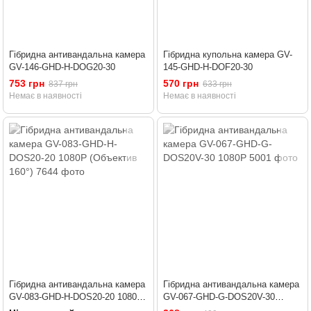
Гібридна антивандальна камера
Гібридна купольна камера GV-
GV-146-GHD-H-DOG20-30
145-GHD-H-DOF20-30
753 грн
570 грн
837 грн
633 грн
Немає в наявності
Немає в наявності
Гібридна антивандальна камера
Гібридна антивандальна камера
GV-083-GHD-H-DOS20-20 1080Р
GV-067-GHD-G-DOS20V-30
(Объектив 160°)
1080P