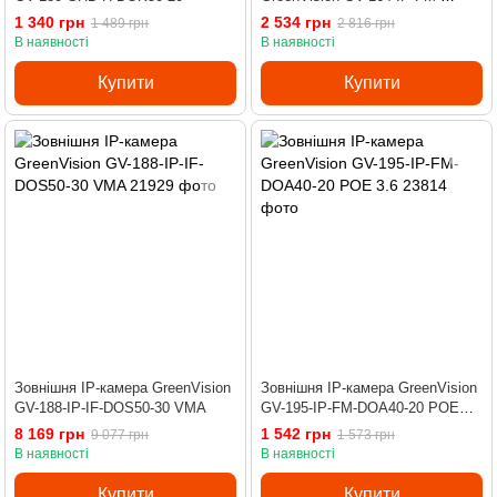
DOA50-15 POE 5MP (Lite)
1 340 грн
2 534 грн
1 489 грн
2 816 грн
В наявності
В наявності
Купити
Купити
Зовнішня IP-камера GreenVision
Зовнішня IP-камера GreenVision
GV-188-IP-IF-DOS50-30 VMA
GV-195-IP-FM-DOA40-20 POE
3.6
8 169 грн
1 542 грн
9 077 грн
1 573 грн
В наявності
В наявності
Купити
Купити