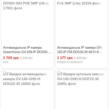
Антивандальна IP-камера
Антивандальна IP камера GV-
GreenVision GV-159-IP-DOS50-
183-IP-FM-DOA30-20 Wi-Fi-K
30H POE 5MP (Ultra)
3MP (Lite)
1 724 грн
1 177 грн
1 916 грн
1 308 грн
true
Немає в наявності