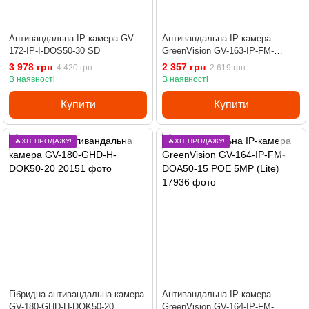
Антивандальна IP камера GV-
Антивандальна IP-камера
172-IP-I-DOS50-30 SD
GreenVision GV-163-IP-FM-
DOA50-20 POE 5MP (Lite)
3 978 грн
2 357 грн
4 420 грн
2 619 грн
В наявності
В наявності
Купити
Купити
🔥ХІТ ПРОДАЖУ!
🔥ХІТ ПРОДАЖУ!
Гібридна антивандальна камера
Антивандальна IP-камера
GV-180-GHD-H-DOK50-20
GreenVision GV-164-IP-FM-