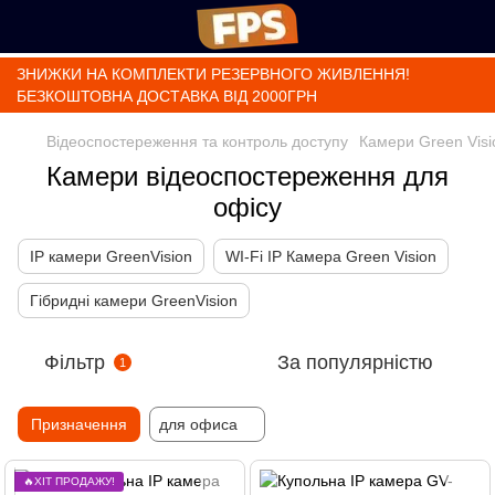
ЗНИЖКИ НА КОМПЛЕКТИ РЕЗЕРВНОГО ЖИВЛЕННЯ!
БЕЗКОШТОВНА ДОСТАВКА ВІД 2000ГРН
Відеоспостереження та контроль доступу
Камери Green Visi
Камери відеоспостереження для
офісу
IP камери GreenVision
WI-Fi IP Камера Green Vision
Гібридні камери GreenVision
Фільтр
За популярністю
1
Призначення
для офиса
🔥ХІТ ПРОДАЖУ!