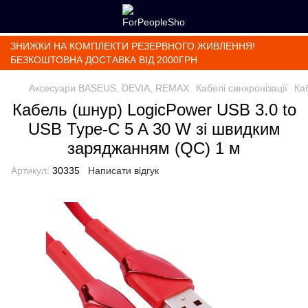
ЗНИЖКИ НА КОМПЛЕКТИ РЕЗЕРВНОГО ЖИВЛЕННЯ!
БЕЗКОШТОВНА ДОСТАВКА ВІД 2000ГРН
Аксесуари BASEUS, DEVIA, REMAX
Кабелі синхронізації
Ка
Кабель (шнур) LogicPower USB 3.0 to
USB Type-C 5 A 30 W зі швидким
заряджанням (QC) 1 м
Артикул:
30335
Написати відгук