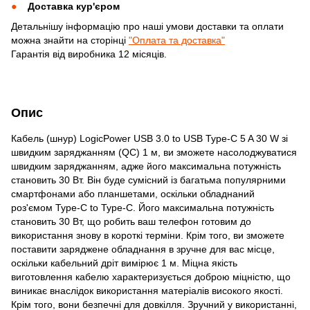
Доставка кур'єром
Детальнішу інформацію про наші умови доставки та оплати
можна знайти на сторінці
"Оплата та доставка"
Гарантія від виробника 12 місяців.
Опис
Кабель (шнур) LogicPower USB 3.0 to USB Type-C 5 A 30 W зі
швидким заряджанням (QC) 1 м, ви зможете насолоджуватися
швидким заряджанням, адже його максимальна потужність
становить 30 Вт. Він буде сумісний із багатьма популярними
смартфонами або планшетами, оскільки обладнаний
роз'ємом Type-C to Type-C. Його максимальна потужність
становить 30 Вт, що робить ваш телефон готовим до
використання знову в короткі терміни. Крім того, ви зможете
поставити заряджене обладнання в зручне для вас місце,
оскільки кабельний дріт вимірює 1 м. Міцна якість
виготовлення кабелю характеризується доброю міцністю, що
виникає внаслідок використання матеріалів високого якості.
Крім того, вони безпечні для довкілля. Зручний у використанні,