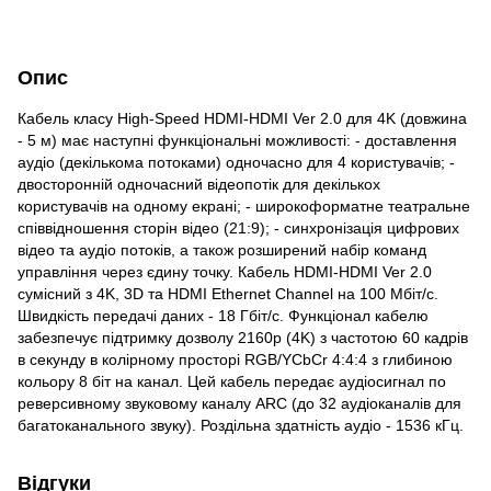
Опис
Кабель класу High-Speed HDMI-HDMI Ver 2.0 для 4K (довжина
- 5 м) має наступні функціональні можливості: - доставлення
аудіо (декількома потоками) одночасно для 4 користувачів; -
двосторонній одночасний відеопотік для декількох
користувачів на одному екрані; - широкоформатне театральне
співвідношення сторін відео (21:9); - синхронізація цифрових
відео та аудіо потоків, а також розширений набір команд
управління через єдину точку. Кабель HDMI-HDMI Ver 2.0
сумісний з 4K, 3D та HDMI Ethernet Channel на 100 Мбіт/с.
Швидкість передачі даних - 18 Гбіт/с. Функціонал кабелю
забезпечує підтримку дозволу 2160p (4K) з частотою 60 кадрів
в секунду в колірному просторі RGB/YCbCr 4:4:4 з глибиною
кольору 8 біт на канал. Цей кабель передає аудіосигнал по
реверсивному звуковому каналу ARC (до 32 аудіоканалів для
багатоканального звуку). Роздільна здатність аудіо - 1536 кГц.
Відгуки