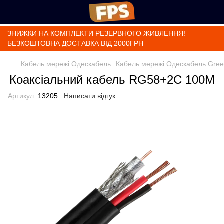
ЗНИЖКИ НА КОМПЛЕКТИ РЕЗЕРВНОГО ЖИВЛЕННЯ!
БЕЗКОШТОВНА ДОСТАВКА ВІД 2000ГРН
Кабель мережі Одескабель
Кабель мережі Одескабель Gree
Коаксіальний кабель RG58+2C 100М
Артикул:
13205
Написати відгук