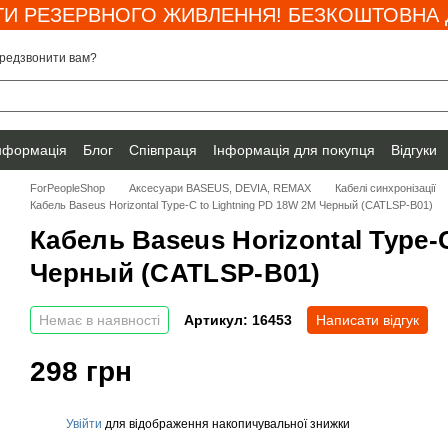
И РЕЗЕРВНОГО ЖИВЛЕННЯ! БЕЗКОШТОВНА Д
редзвонити вам?
інформація
Блог
Співпраця
Інформація для покупця
Відгуки
ForPeopleShop
Аксесуари BASEUS, DEVIA, REMAX
Кабелі синхронізації
Кабель Baseus Horizontal Type-C to Lightning PD 18W 2M Черный (CATLSP-B01)
Кабель Baseus Horizontal Type-
Черный (CATLSP-B01)
Немає в наявності
Артикул: 16453
Написати відгук
298 грн
Увійти
для відображення накопичувальної знижки
%