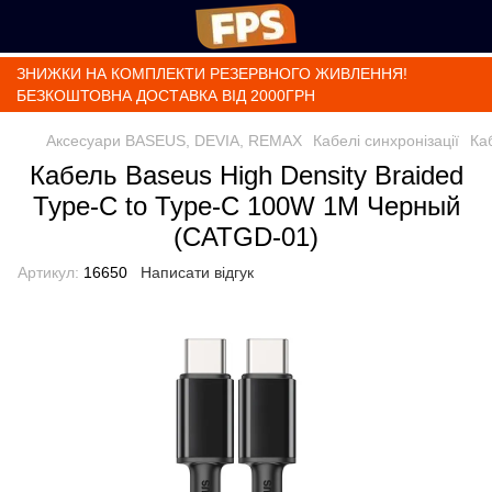
ЗНИЖКИ НА КОМПЛЕКТИ РЕЗЕРВНОГО ЖИВЛЕННЯ!
БЕЗКОШТОВНА ДОСТАВКА ВІД 2000ГРН
Аксесуари BASEUS, DEVIA, REMAX
Кабелі синхронізації
Ка
Кабель Baseus High Density Braided
Type-C to Type-C 100W 1M Черный
(CATGD-01)
Артикул:
16650
Написати відгук