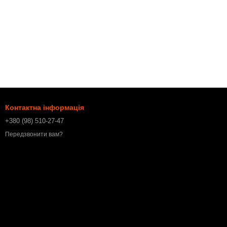
Контактна інформація
+380 (98) 510-27-47
Передзвонити вам?