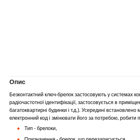
Опис
Безконтактний ключ-брелок застосовують у системах ко
радіочастотної ідентифікації, застосовується в приміщен
багатоквартирні будинки і т.д.). Усередині встановлено
електронний код і змінювати його за потребою, робити 
Тип - брелоки,
Призначення - брелок, що перезаписується,