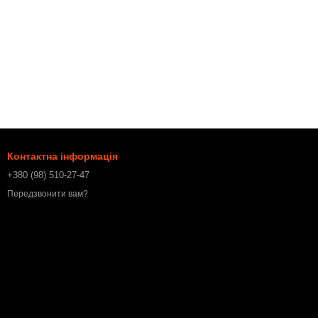
Контактна інформація
+380 (98) 510-27-47
Передзвонити вам?