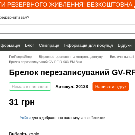
И РЕЗЕРВНОГО ЖИВЛЕННЯ! БЕЗКОШТОВНА Д
редзвонити вам?
інформація
Блог
Співпраця
Інформація для покупця
Відгуки
ForPeopleShop
Відеоспостереження та контроль доступу
Викличні панелі
Брелок перезаписуваний GV-RFID-003-EM Blue
Брелок перезаписуваний GV-RF
Немає в наявності
Артикул: 20138
Написати відгук
31 грн
Увійти
для відображення накопичувальної знижки
%
Виберіть колір