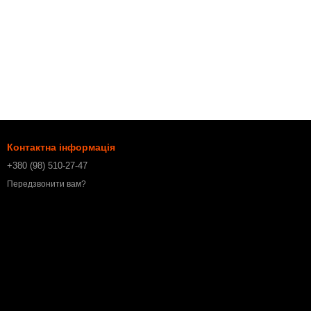
Контактна інформація
+380 (98) 510-27-47
Передзвонити вам?