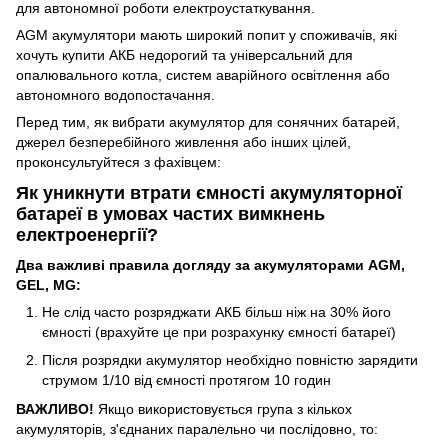
для автономної роботи електроустаткування.
AGM акумулятори мають широкий попит у споживачів, які
хочуть купити АКБ недорогий та універсальний для
опалювального котла, систем аварійного освітлення або
автономного водопостачання.
Перед тим, як вибрати акумулятор для сонячних батарей,
джерел безперебійного живлення або інших цілей,
проконсультуйтеся з фахівцем:
Як уникнути втрати ємності акумуляторної
батареї в умовах частих вимкнень
електроенергії?
Два важливі правила догляду за акумуляторами AGM,
GEL, MG:
Не слід часто розряджати АКБ більш ніж на 30% його
ємності (врахуйте це при розрахунку ємності батареї)
Після розрядки акумулятор необхідно повністю зарядити
струмом 1/10 від ємності протягом 10 годин
ВАЖЛИВО!
Якщо використовується група з кількох
акумуляторів, з'єднаних паралельно чи послідовно, то: