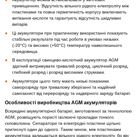
приміщеннях. Відсутність вільного рідкого електроліту між
пластинами та повна герметичність корпусу виключають
витікання кислоти та гарантують відсутність шкідливих
випарів.
Ці акумулятори при практичному використанні показують
стабільні результати під час роботи в умовах низьких
(-20°С) та високих (+50°С) температур навколишнього
середовища.
В експлуатації свинцево-кислотний акумулятор AGM
здатний витримувати тривалий розряд, циклічний розряд,
глибокий розряд і розряд високими струмами.
Акумулятори цього типу мають низькі показники
саморозряду при тривалому зберіганні та надійний
самозахист від перерозряду та надмірного заряду батареї.
Особливості виробництва AGM акумуляторів
Всередині акумуляторної батареї, виготовленої за технологією
AGM, розміщують пористі ізолюючі прокладки тонкого
скловолокна. Сепаратори та електродні пластини щільно
притиснуті один до одного. Таким чином, між пластинами
акумулятора залишається вільного рідкого електроліту, бо він