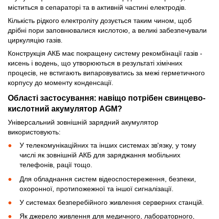
міститься в сепараторі та в активній частині електродів.
Кількість рідкого електроліту дозується таким чином, щоб
дрібні пори заповнювалися кислотою, а великі забезпечували
циркуляцію газів.
Конструкція АКБ має покращену систему рекомбінації газів -
кисень і водень, що утворюються в результаті хімічних
процесів, не встигають випаровуватись за межі герметичного
корпусу до моменту конденсації.
Області застосування: навіщо потрібен свинцево-
кислотний акумулятор AGM?
Універсальний зовнішній зарядний акумулятор
використовують:
У телекомунікаційних та інших системах зв'язку, у тому
числі як зовнішній АКБ для заряджання мобільних
телефонів, рації тощо.
Для обладнання систем відеоспостереження, безпеки,
охоронної, протипожежної та іншої сигналізації.
У системах безперебійного живлення серверних станцій.
Як джерело живлення для медичного, лабораторного,