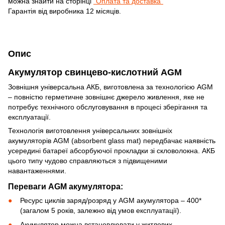
можна знайти на сторінці
"Оплата та доставка"
Гарантія від виробника 12 місяців.
Опис
Акумулятор свинцево-кислотний AGM
Зовнішня універсальна АКБ, виготовлена за технологією AGM
– повністю герметичне зовнішнє джерело живлення, яке не
потребує технічного обслуговування в процесі зберігання та
експлуатації.
Технологія виготовлення універсальних зовнішніх
акумуляторів AGM (absorbent glass mat) передбачає наявність
усередині батареї абсорбуючої прокладки зі скловолокна. АКБ
цього типу чудово справляються з підвищеними
навантаженнями.
Переваги AGM акумулятора:
Ресурс циклів заряд/розряд у AGM акумулятора – 400*
(загалом 5 років, залежно від умов експлуатації).
Акумулятор можна встановлювати у житлових