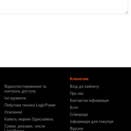
Клієнтам
Відеоспостереження та
Вхід до кабінету
контроль доступу
Про нас
Інструменти
Контактна інформація
Побутова техніка LogicPower
Блог
Опалення
Співпраця
Кабель мережі Одескабель
Інформація для покупця
Сумки, рюкзаки, чохли
Відгуки
LogicPower