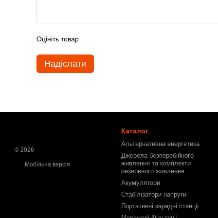
Оцініть товар
Надіслати
Каталог
Альтернативна енергетика
© 2026
Джерела безперебійного
живлення та комплекти
Мобільна версія
резервного живлення
Акумулятори
Стабілізатори напруги
Портативні зарядні станції
Мережеві Фільтри і