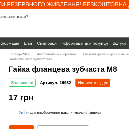
И РЕЗЕРВНОГО ЖИВЛЕННЯ! БЕЗКОШТОВНА Д
редзвонити вам?
інформація
Блог
Співпраця
Інформація для покупця
Відгуки
ForPeopleShop
Альтернативна енергетика
Системи кріплень для сонячни
Гайка фланцева зубчаста М8
Гайка фланцева зубчаста М8
В наявності
Артикул: 19932
Написати відгук
17 грн
Увійти
для відображення накопичувальної знижки
%