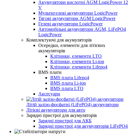
Акумулятори кислотні AGM LogicPower 12
V
Мультигелеві акумулятори LogicPower
Тягові акумулятори AGM LogicPower
Гелеві акумулятори LogicPower
Автомобільні акумулятори AGM, LiFePO4
LogicPower
Комплектуючі для акумуляторів
Осередки, елементи для літієвих
акумуляторів
Клітинки, елементи LTO
Клітинки, елементи Li-ion
Клітинки, елементи Lifepo4
BMS плати
BMS плата Lifepo4
BMS плата Li-ion
BMS плата LTO
Аксесуари
Літій залізо-фосфатні (LiFePО4) акумулятори
Літієві акумулятори для авто
Зарядні пристрої для акумуляторів
Зарядні пристрої для АКБ
Зарядні пристрої для акумуляторів LiFePO4