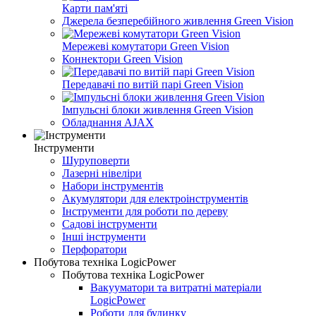
Карти пам'яті
Джерела безперебійного живлення Green Vision
Мережеві комутатори Green Vision
Коннектори Green Vision
Передавачі по витій парі Green Vision
Імпульсні блоки живлення Green Vision
Обладнання AJAX
Інструменти
Шуруповерти
Лазерні нівеліри
Набори інструментів
Акумулятори для електроінструментів
Інструменти для роботи по дереву
Садові інструменти
Інші інструменти
Перфоратори
Побутова техніка LogicPower
Побутова техніка LogicPower
Вакууматори та витратні матеріали
LogicPower
Роботи для будинку