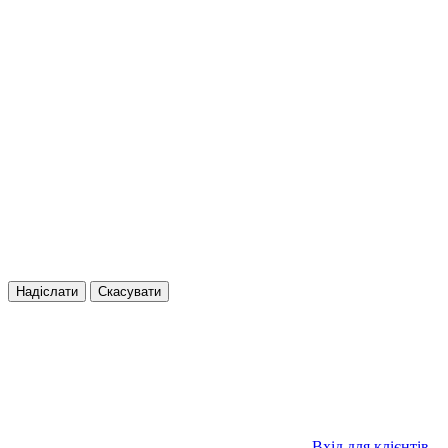
Надіслати
Скасувати
Вхід для клієнтів