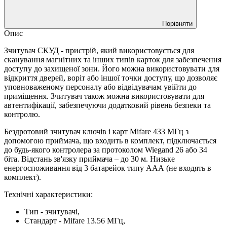
Порівняти
Опис
Зчитувач СКУД - пристрій, який використовується для
сканування магнітних та інших типів карток для забезпечення
доступу до захищеної зони. Його можна використовувати для
відкриття дверей, воріт або іншої точки доступу, що дозволяє
уповноваженому персоналу або відвідувачам увійти до
приміщення. Зчитувач також можна використовувати для
автентифікації, забезпечуючи додатковий рівень безпеки та
контролю.
Бездротовий зчитувач ключів і карт Mifare 433 МГц з
допомогою приймача, що входить в комплект, підключається
до будь-якого контролера за протоколом Wiegand 26 або 34
біта. Відстань зв'язку приймача – до 30 м. Низьке
енергоспоживання від 3 батарейок типу ААА (не входять в
комплект).
Технічні характеристики:
Тип - зчитувачі,
Стандарт - Mifare 13.56 МГц,