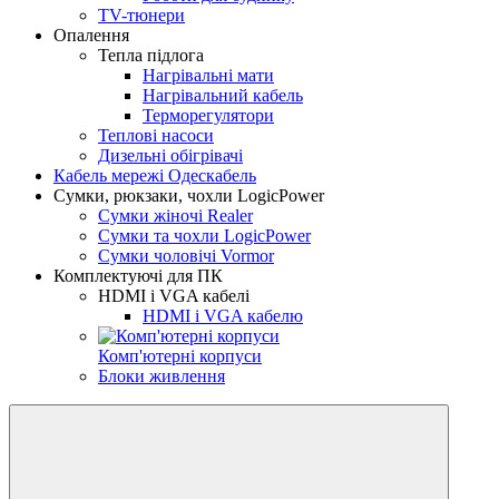
TV-тюнери
Опалення
Тепла підлога
Нагрівальні мати
Нагрівальний кабель
Терморегулятори
Теплові насоси
Дизельні обігрівачі
Кабель мережі Одескабель
Сумки, рюкзаки, чохли LogicPower
Сумки жіночі Realer
Сумки та чохли LogicPower
Сумки чоловічі Vormor
Комплектуючі для ПК
HDMI і VGA кабелі
HDMI і VGA кабелю
Комп'ютерні корпуси
Блоки живлення