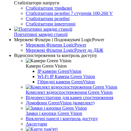
Стабілізатори напруги
Стабілізатори трифазні
Стабілізатори релейні 7 ступенів 100-260 V
Стабілізатори релейні
Стабілізатори інверторні
Портативні зарядні станції
Мережеві Фільтри і Подовжувачі LogicPower
Мережеві Фільтри LogicPower
Мережеві Фільтри LogicPower до ДБЖ
Відеоспостереження та контроль доступу
Камери Green Vision
IP камери GreenVision
WI-Fi IP Камера Green Vision
Гібридні камери GreenVision
Комплект відеоспостереження Green Vision
Відеореєстратори для камер спостереження
Домофони GreenVision (комплект)
Замки і кнопки Green Vision
Викличні панелі і контроль доступу
Аксесуари