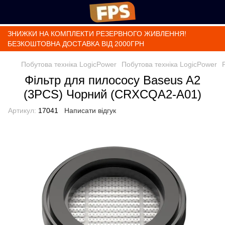
ЗНИЖКИ НА КОМПЛЕКТИ РЕЗЕРВНОГО ЖИВЛЕННЯ!
БЕЗКОШТОВНА ДОСТАВКА ВІД 2000ГРН
Побутова техніка LogicPower
Побутова техніка LogicPower
Фільтр для пилососу Baseus A2
(3PCS) Чорний (CRXCQA2-A01)
Артикул:
17041
Написати відгук