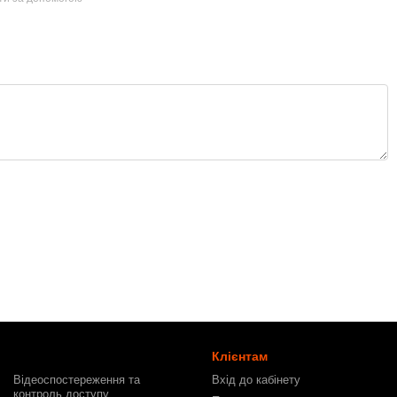
Клієнтам
Відеоспостереження та
Вхід до кабінету
контроль доступу