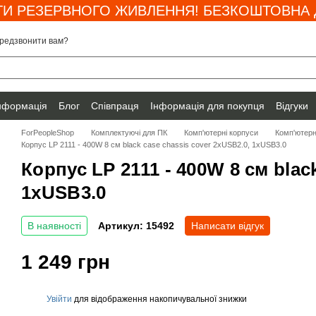
И РЕЗЕРВНОГО ЖИВЛЕННЯ! БЕЗКОШТОВНА Д
редзвонити вам?
інформація
Блог
Співпраця
Інформація для покупця
Відгуки
ForPeopleShop
Комплектуючі для ПК
Комп'ютерні корпуси
Комп'ютерн
Корпус LP 2111 - 400W 8 см black case chassis cover 2xUSB2.0, 1xUSB3.0
Корпус LP 2111 - 400W 8 см blac
1xUSB3.0
В наявності
Артикул: 15492
Написати відгук
1 249 грн
Увійти
для відображення накопичувальної знижки
%