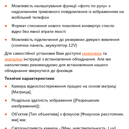
Можливість налаштування функції «фото по руху» з
надсиланням тривожного повідомлення із зображенням на
мобільний телефон
Формат стиснення нового покоління конвертує стисло
відео без явної втрати якості
Можливість підключення до резервних джерел живлення
(сонячна панель, акумулятор 12V)
Для самостійної установки Вам доступні
скорочена
та
докладна
інструкції з встановлення обладнання. Але ми
наполегливо рекомендуємо для встановлення нашого
обладнання звернутися до фахівців.
Технічні характеристики
Камера відеоспостереження працює на основі матриці
[Матрица];
Роздільна здатність зображення ([Разрешение
изображения]);
Об'єктив [Тип объектива] з фокусом [Фокусное расстояние,
мм] мм;
Світлочутливість камери - [Мин. чувствительность, Lux]