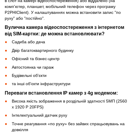
в слот на камері відеоспостереження) або віддалено (на
комп'ютер, планшет, мобільний телефон через програму
P2PHIClient). У налаштуваннях можна встановити запис "по
руху" або "постійно".
Вулична камера відеоспостереження з інтернетом
від SIM-картки: де можна встановлювати?
Садиба або дача
Двір багатоквартирного будинку
Офісний та бізнес-центр
Автостоянка чи гараж
Будівельні об'єкти
та інші об'єкти інфраструктури
Переваги встановлення IP камер з 4g модемом:
Висока якість зображення в роздільній здатності 5МП (2560
х 1920 P 20FPS)
Інтелектуальний датчик руху
Точне реагування «по руху» без зайвих спрацьовувань на
довкілля