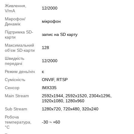
Живлення,
12/2000
V/mA
Мікрофон/
мікрофон
Динамік
Підтримка SD-
запис на SD карту
карти
Максимальний
128
об'єм SD-карти
Швидкість
12/2000
передачі
Режим день/ніч
є
Сумісність
ONVIF, RTSP
Сенсор
IMX335
Main Stream
2592x1944, 2592x1520, 2304x1296,
1920x1080, 1280x960
Sub Stream
1280х720, 720х480, 320х240
Робоча
температура,
-30 ~ +60
°C