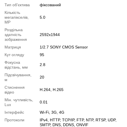
Тип об'єктива
фіксований
Кількість
мегапікселів,
5.0
MP
Роздільна
здатність
2592x1944
зображення
Матриця
1/2.7 SONY CMOS Sensor
Кут огляду
95
Фокусна
2.8
відстань, мм
Підсвічування,
20
м
Стиснення
H.264, H.265
відео
Мін. чутливість,
0.01
Lux
Інтерфейс
Wi-Fi, 3G, 4G
Протоколи
IPv4, HTTP, TCP/IP, FTP, NTP, RTSP, UDP,
SMTP, DNS, DDNS, ONVIF