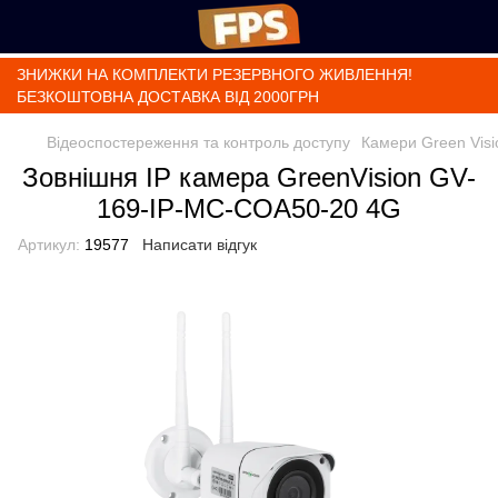
ЗНИЖКИ НА КОМПЛЕКТИ РЕЗЕРВНОГО ЖИВЛЕННЯ!
БЕЗКОШТОВНА ДОСТАВКА ВІД 2000ГРН
Відеоспостереження та контроль доступу
Камери Green Visi
Зовнішня IP камера GreenVision GV-
169-IP-MC-COA50-20 4G
Артикул:
19577
Написати відгук