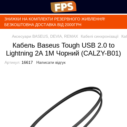
ЗНИЖКИ НА КОМПЛЕКТИ РЕЗЕРВНОГО ЖИВЛЕННЯ!
БЕЗКОШТОВНА ДОСТАВКА ВІД 2000ГРН
Аксесуари BASEUS, DEVIA, REMAX
Кабелі синхронізації
Ка
Кабель Baseus Tough USB 2.0 to
Lightning 2A 1M Чорний (CALZY-B01)
Артикул:
16617
Написати відгук