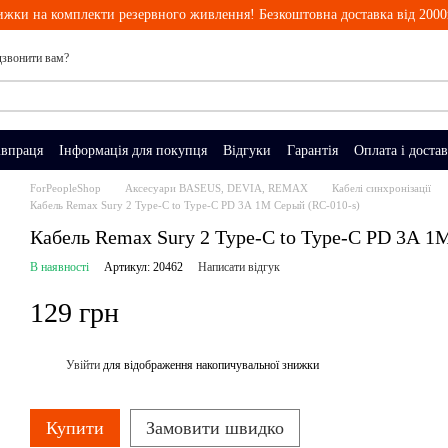
ижки на комплекти резервного живлення! Безкоштовна доставка від 2000
звонити вам?
івпраця
Інформація для покупця
Відгуки
Гарантія
Оплата і доста
ForPeopleShop
Аксесуари BASEUS, DEVIA, REMAX
Кабелі синхронізації
Кабель Remax Sury 2 Type-C to Type-C PD 3А 1M Серый (RC-010-s)
Кабель Remax Sury 2 Type-C to Type-C PD 3А 1
В наявності
Артикул: 20462
Написати відгук
129 грн
Увійти
для відображення накопичувальної знижки
%
Купити
Замовити швидко