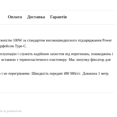
Оплата
Доставка
Гарантія
отужністю 100W за стандартом високошвидкісного підзаряджання Power
терфейсом Type-C.
плуатацію і служить надійним захистом від перегинань, пошкоджень і
то вставкою з термопластичного еластомеру. Має липучку-фіксатор для
і не перегріваючи. Швидкість передачі 480 Мбіт/с. Довжина 1 метр.
ти за допомогою