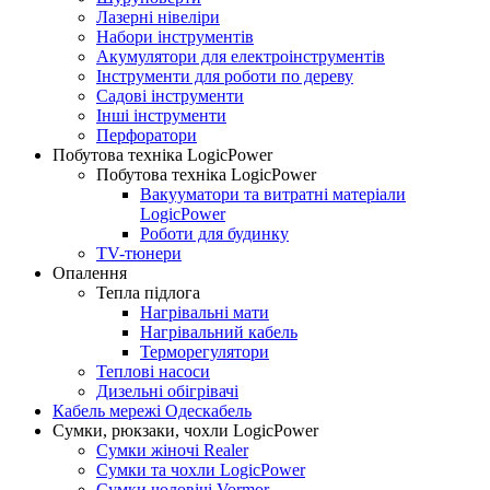
Лазерні нівеліри
Набори інструментів
Акумулятори для електроінструментів
Інструменти для роботи по дереву
Садові інструменти
Інші інструменти
Перфоратори
Побутова техніка LogicPower
Побутова техніка LogicPower
Вакууматори та витратні матеріали
LogicPower
Роботи для будинку
TV-тюнери
Опалення
Тепла підлога
Нагрівальні мати
Нагрівальний кабель
Терморегулятори
Теплові насоси
Дизельні обігрівачі
Кабель мережі Одескабель
Сумки, рюкзаки, чохли LogicPower
Сумки жіночі Realer
Сумки та чохли LogicPower
Сумки чоловічі Vormor