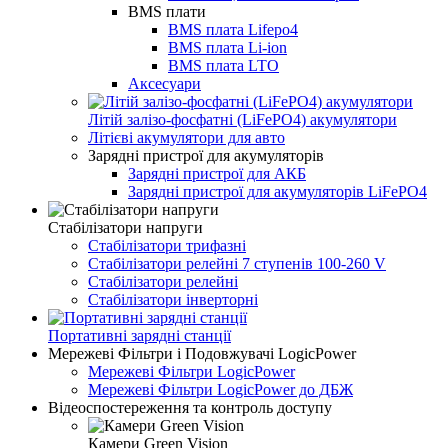
BMS плати
BMS плата Lifepo4
BMS плата Li-ion
BMS плата LTO
Аксесуари
Літій залізо-фосфатні (LiFePО4) акумулятори
Літієві акумулятори для авто
Зарядні пристрої для акумуляторів
Зарядні пристрої для АКБ
Зарядні пристрої для акумуляторів LiFePO4
Стабілізатори напруги
Стабілізатори трифазні
Стабілізатори релейні 7 ступенів 100-260 V
Стабілізатори релейні
Стабілізатори інверторні
Портативні зарядні станції
Мережеві Фільтри і Подовжувачі LogicPower
Мережеві Фільтри LogicPower
Мережеві Фільтри LogicPower до ДБЖ
Відеоспостереження та контроль доступу
Камери Green Vision