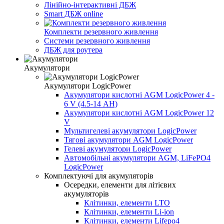
Лінійно-інтерактивні ДБЖ
Smart ДБЖ online
Комплекти резервного живлення
Системи резервного живлення
ДБЖ для роутера
Акумулятори
Акумулятори LogicPower
Акумулятори кислотні AGM LogicPower 4 -
6 V (4.5-14 АН)
Акумулятори кислотні AGM LogicPower 12
V
Мультигелеві акумулятори LogicPower
Тягові акумулятори AGM LogicPower
Гелеві акумулятори LogicPower
Автомобільні акумулятори AGM, LiFePO4
LogicPower
Комплектуючі для акумуляторів
Осередки, елементи для літієвих
акумуляторів
Клітинки, елементи LTO
Клітинки, елементи Li-ion
Клітинки, елементи Lifepo4