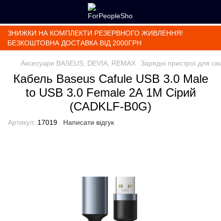
ЗНИЖКИ НА КОМПЛЕКТИ РЕЗЕРВНОГО ЖИВЛЕННЯ!
БЕЗКОШТОВНА ДОСТАВКА ВІД 2000ГРН
Аксесуари BASEUS, DEVIA, REMAX
Зарядні пристрої для с
Кабель Baseus Cafule USB 3.0 Male
to USB 3.0 Female 2A 1M Сірий
(CADKLF-B0G)
Артикул:
17019
Написати відгук