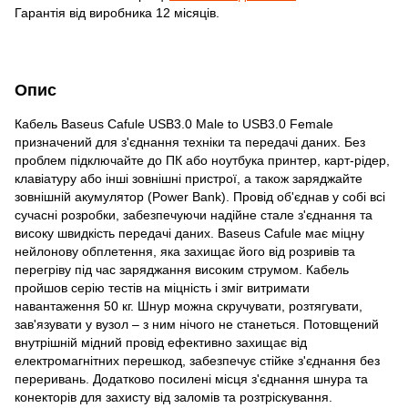
Гарантія від виробника 12 місяців.
Опис
Кабель Baseus Cafule USB3.0 Male to USB3.0 Female
призначений для з'єднання техніки та передачі даних. Без
проблем підключайте до ПК або ноутбука принтер, карт-рідер,
клавіатуру або інші зовнішні пристрої, а також заряджайте
зовнішній акумулятор (Power Bank). Провід об'єднав у собі всі
сучасні розробки, забезпечуючи надійне стале з'єднання та
високу швидкість передачі даних. Baseus Cafule має міцну
нейлонову обплетення, яка захищає його від розривів та
перегріву під час заряджання високим струмом. Кабель
пройшов серію тестів на міцність і зміг витримати
навантаження 50 кг. Шнур можна скручувати, розтягувати,
зав'язувати у вузол – з ним нічого не станеться. Потовщений
внутрішній мідний провід ефективно захищає від
електромагнітних перешкод, забезпечує стійке з'єднання без
переривань. Додатково посилені місця з'єднання шнура та
конекторів для захисту від заломів та розтріскування.