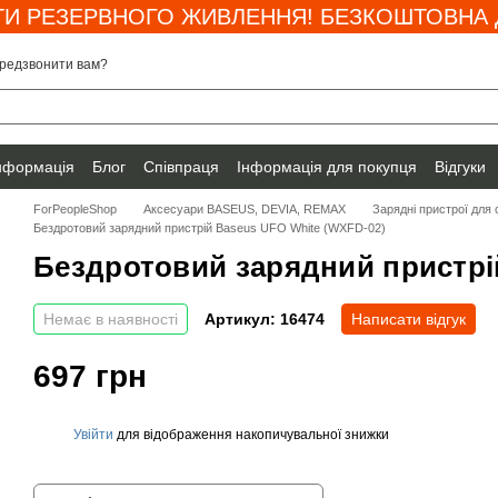
И РЕЗЕРВНОГО ЖИВЛЕННЯ! БЕЗКОШТОВНА Д
редзвонити вам?
інформація
Блог
Співпраця
Інформація для покупця
Відгуки
ForPeopleShop
Аксесуари BASEUS, DEVIA, REMAX
Зарядні пристрої для
Бездротовий зарядний пристрій Baseus UFO White (WXFD-02)
Бездротовий зарядний пристрі
Немає в наявності
Артикул: 16474
Написати відгук
697 грн
Увійти
для відображення накопичувальної знижки
%