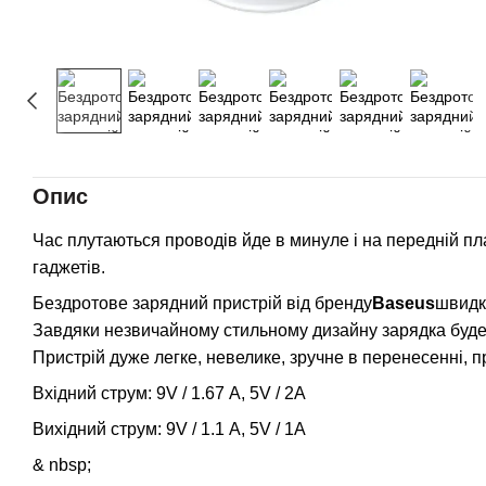
Опис
Час плутаються проводів йде в минуле і на передній пла
гаджетів.
Бездротове зарядний пристрій від бренду
Baseus
швидк
Завдяки незвичайному стильному дизайну зарядка буде м
Пристрій дуже легке, невелике, зручне в перенесенні, 
Вхідний струм: 9V / 1.67 А, 5V / 2А
Вихідний струм: 9V / 1.1 А, 5V / 1А
& nbsp;