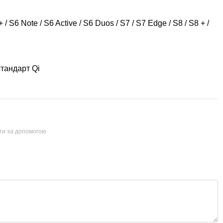
 S6 Note / S6 Active / S6 Duos / S7 / S7 Edge / S8 / S8 + /
стандарт Qi
йти за допомогою