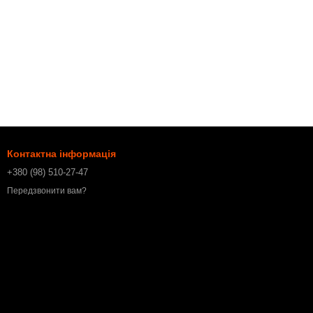
Контактна інформація
+380 (98) 510-27-47
Передзвонити вам?