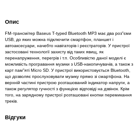
Опис
FM-трансмітер Baseus T-typed Bluetooth MP3 має два роз"єми
USB, до яких можна підключити смартфон, планшет і
автоаксесуари, начебто навігаторів і реєстраторів. У пристрої
застосовані технології захисту від таких явищ, як
перенапруження, перегрів і т.п. Особливістю даної моделі є
можливість програвання музики з USB-накопичувачів, а також з
карт пам"яті Micro SD. У пристрої використовується Bluetooth,
що дозволяє прослуховувати музику прямо зі смартфона. На
верхній частині пристрою розташований індикатор напруги, а
також регулятор гучності з функцією відповіді на дзвінок. Крім
того, на зарядному пристрої розташовані кнопки перемикання
треків.
Відгуки