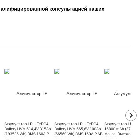
квалифицированной консультацией наших
Аккумулятор LP LiFePO4
Аккумулятор LP LiFePO4
Аккумулятор Li-ion 
Battery HVM 614,4V 315Ah
Battery HVM 665,6V 100Ah
16800 mAh (373Wh)
(193536 Wh) BMS 160А P
(66560 Wh) BMS 160А P AB
Molicel Высокотоко
AB Lrack black
Lrack black
6S4P