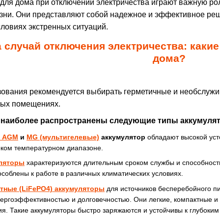
 для дома при отключении электричества играют важную рол
зни. Они представляют собой надежное и эффективное ре
словиях экстренных ситуаций.
а случай отключения электричества: как
дома?
ования рекомендуется выбирать герметичные и необслужи
лых помещениях.
 наиболее распространены следующие типы аккумулят
е AGM
и
MG (мультигелевые)
аккумулятор
обладают высокой усто
ком температурном диапазоне.
уляторы
характеризуются длительным сроком службы и способност
соблены к работе в различных климатических условиях.
тные (LiFePO4) аккумуляторы
для источников бесперебойного п
ергоэффективностью и долговечностью. Они легкие, компактные и
я. Такие аккумуляторы быстро заряжаются и устойчивы к глубоким