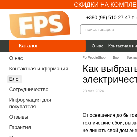
СКИДКИ НА КОМПЛЕ
Перейти к основному контенту
+380 (98) 510-27-47
Пе
Каталог
О нас
Контактная и
Гарантия
О нас
ForPeopleShop
Блог
Как в
Как выбрат
Контактная информация
электричес
Блог
Сотрудничество
28 мая 2024
Информация для
покупателя
От освещения до бытов
Отзывы
технические сбои, выз
Гарантия
не лишать свой дом эн