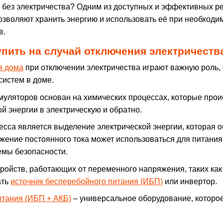
ме без электричества? Одним из доступных и эффективных 
позволяют хранить энергию и использовать её при необход
в.
упить на случай отключения электричеств
я дома
при отключении электричества играют важную роль,
систем в доме.
муляторов основан на химических процессах, которые проис
й энергии в электрическую и обратно.
есса является выделение электрической энергии, которая 
яжение постоянного тока может использоваться для питания
емы безопасности.
тройств, работающих от переменного напряжения, таких ка
ать
источник бесперебойного питания (ИБП)
или инвертор.
итания (ИБП + АКБ)
– универсальное оборудование, которо