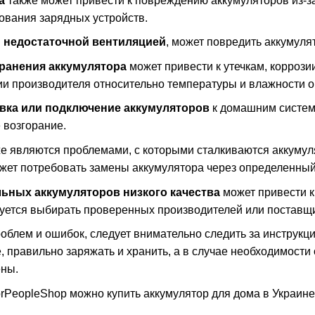
а
также может привести к повреждению аккумуляторов из-за
ования зарядных устройств.
 недостаточной вентиляцией
, может повредить аккумуля
ранения аккумулятора
может привести к утечкам, коррози
и производителя относительно температуры и влажности 
вка или подключение аккумуляторов
к домашним систем
 возгорание.
же являются проблемами, с которыми сталкиваются аккуму
жет потребовать замены аккумулятора через определенный
ьных аккумуляторов низкого качества
может привести 
уется выбирать проверенных производителей или поставщи
облем и ошибок, следует внимательно следить за инструкц
е, правильно заряжать и хранить, а в случае необходимос
ены.
rPeopleShop можно купить аккумулятор для дома в Украине с