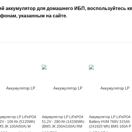
й аккумулятор для домашнего ИБП, воспользуйтесь 
фонам, указанным на сайте.
кумулятор LP LiFePO4
Аккумулятор LP LiFePO4
Аккумулятор LP LiFePO4
2V - 100 Ah (5120Wh)
51,2V - 280 Ah (14336Wh)
Battery HVM 768V 315Ah
MS JK 100A/50А) W
(BMS JK 200A/100А) RM
(241920 Wh) BMS 160А P
485/CAN WH
RS485/CAN WH
AB Lrack white