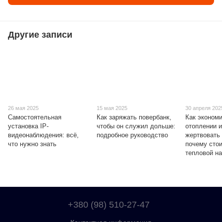
Другие записи
26 мая 2025
15 мая 2025
30 апреля 202
Самостоятельная
Как заряжать повербанк,
Как экономи
установка IP-
чтобы он служил дольше:
отоплении и
видеонаблюдения: всё,
подробное руководство
жертвовать
что нужно знать
почему сто
тепловой н
+380 (98) 510-27-47