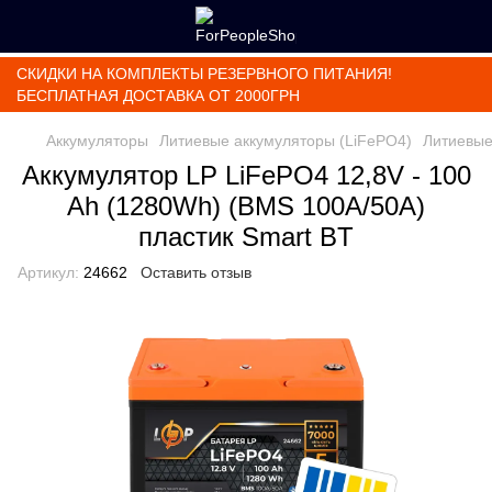
СКИДКИ НА КОМПЛЕКТЫ РЕЗЕРВНОГО ПИТАНИЯ!
БЕСПЛАТНАЯ ДОСТАВКА ОТ 2000ГРН
Аккумуляторы
Литиевые аккумуляторы (LiFePО4)
Литиевые
Аккумулятор LP LiFePO4 12,8V - 100
Ah (1280Wh) (BMS 100A/50А)
пластик Smart BT
Артикул:
24662
Оставить отзыв