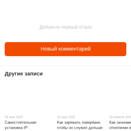
Добавьте первый отзыв
Новый комментарий
Другие записи
26 мая 2025
15 мая 2025
30 апреля 202
Самостоятельная
Как заряжать повербанк,
Как экономи
установка IP-
чтобы он служил дольше:
отоплении и