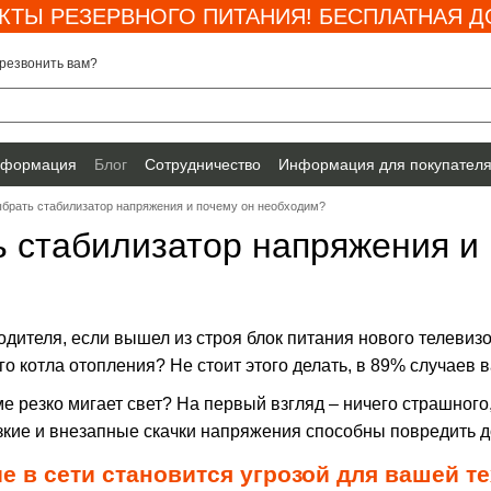
КТЫ РЕЗЕРВНОГО ПИТАНИЯ! БЕСПЛАТНАЯ ДО
резвонить вам?
нформация
Блог
Сотрудничество
Информация для покупател
ыбрать стабилизатор напряжения и почему он необходим?
ь стабилизатор напряжения и
дителя, если вышел из строя блок питания нового телевиз
го котла отопления? Не стоит этого делать, в 89% случаев
ме резко мигает свет? На первый взгляд – ничего страшного
зкие и внезапные скачки напряжения способны повредить д
е в сети становится угрозой для вашей т