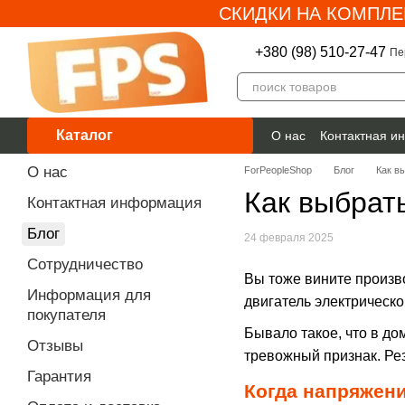
СКИДКИ НА КОМПЛЕ
Перейти к основному контенту
+380 (98) 510-27-47
Пе
Каталог
О нас
Контактная и
Гарантия
О нас
ForPeopleShop
Блог
Как в
Как выбрат
Контактная информация
Блог
24 февраля 2025
Сотрудничество
Вы тоже вините произво
Информация для
двигатель электрическо
покупателя
Бывало такое, что в до
Отзывы
тревожный признак. Ре
Гарантия
Когда напряжени