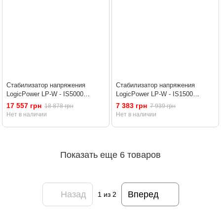
Стабилизатор напряжения
Стабилизатор напряжения
LogicPower LP-W - IS5000
LogicPower LP-W - IS1500
(4150Вт)
(1125Вт)
17 557 грн
7 383 грн
18 878 грн
7 939 грн
Нет в наличии
Нет в наличии
Показать еще 6 товаров
Назад
Вперед
1
из 2