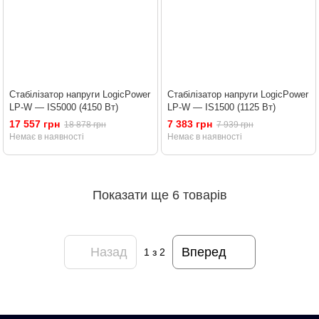
Стабілізатор напруги LogicPower
Стабілізатор напруги LogicPower
LP-W — IS5000 (4150 Вт)
LP-W — IS1500 (1125 Вт)
17 557 грн
7 383 грн
18 878 грн
7 939 грн
Немає в наявності
Немає в наявності
Показати ще 6 товарів
Назад
Вперед
1
з 2