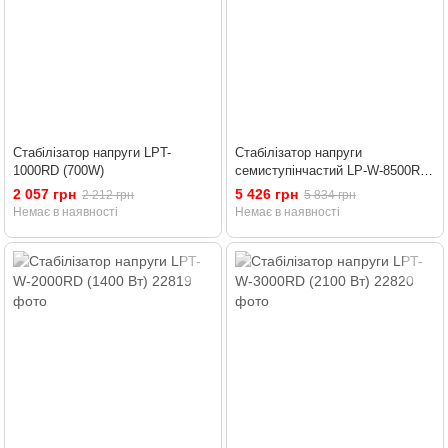
Стабілізатор напруги LPT-
Стабілізатор напруги
1000RD (700W)
семиступінчастий LP-W-8500RD
(5100Вт/7 ступ) (10354)
2 057 грн
5 426 грн
2 212 грн
5 834 грн
Немає в наявності
Немає в наявності