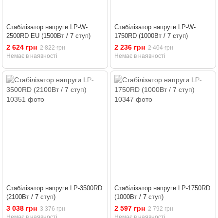
Стабілізатор напруги LP-W-
Стабілізатор напруги LP-W-
2500RD EU (1500Вт / 7 ступ)
1750RD (1000Вт / 7 ступ)
2 624 грн
2 236 грн
2 822 грн
2 404 грн
Немає в наявності
Немає в наявності
Стабілізатор напруги LP-3500RD
Стабілізатор напруги LP-1750RD
(2100Вт / 7 ступ)
(1000Вт / 7 ступ)
3 038 грн
2 597 грн
3 376 грн
2 792 грн
Немає в наявності
Немає в наявності