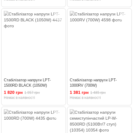
Стабілізатор напруги LPT-
Стабілізатор напруги LPT-
1500RD BLACK (1050W)
1000RV (700W)
1 820 грн
1 381 грн
1 957 грн
1 485 грн
Немає в наявності
Немає в наявності