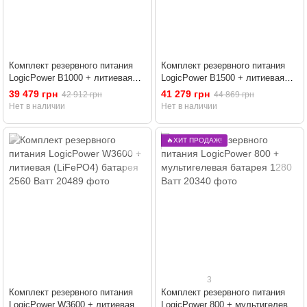
Комплект резервного питания
Комплект резервного питания
LogicPower B1000 + литиевая
LogicPower B1500 + литиевая
(LiFePO4) батарея 2560 Ватт
(LiFePO4) батарея 2560 Ватт
39 479 грн
41 279 грн
42 912 грн
44 869 грн
Нет в наличии
Нет в наличии
🔥ХИТ ПРОДАЖ!
3
Комплект резервного питания
Комплект резервного питания
LogicPower W3600 + литиевая
LogicPower 800 + мультигелевая