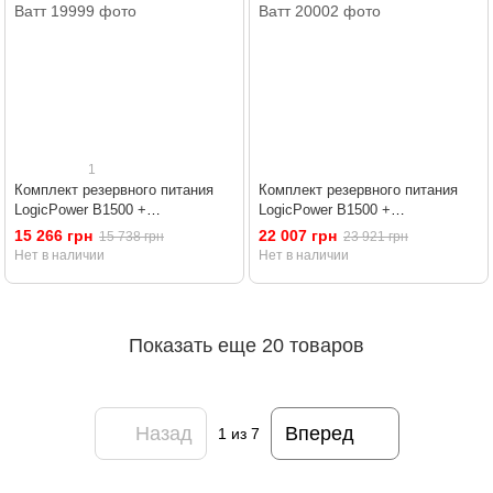
1
Комплект резервного питания
Комплект резервного питания
LogicPower B1500 +
LogicPower B1500 +
мультигелевая батарея 1200
мультигелевая батарея 2400
15 266 грн
22 007 грн
15 738 грн
23 921 грн
Ватт
Ватт
Нет в наличии
Нет в наличии
Показать еще 20 товаров
Назад
Вперед
1
из 7