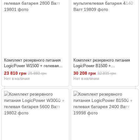
Комплект резервного питания
Комплект резервного питания
LogicPower W1500 + гелевая
LogicPower B1500 +
батарея 2800 Ватт
мультигелевая батарея 4140
23 810 грн
30 208 грн
25 880 грн
32 835 грн
Ватт
Нет в наличии
Нет в наличии