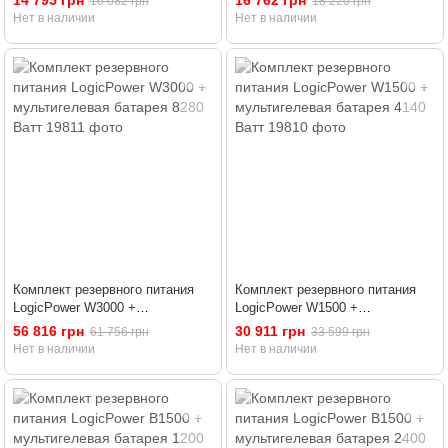
14 795 грн
16 762 грн
16 082 грн
18 220 грн
Нет в наличии
Нет в наличии
Комплект резервного питания
Комплект резервного питания
LogicPower W3000 +
LogicPower W1500 +
мультигелевая батарея 8280
мультигелевая батарея 4140
56 816 грн
30 911 грн
61 756 грн
33 599 грн
Ватт
Ватт
Нет в наличии
Нет в наличии