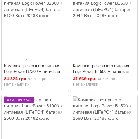
2
1
Комплект резервного питания
Комплект резервного питания
LogicPower B2300 + литиевая
LogicPower B1500 + литиевая
(LiFePO4) батарея 5120 Ватт
(LiFePO4) батарея 2944 Ватт
84 824 грн
31 939 грн
92 200 грн
34 716 грн
Нет в наличии
Нет в наличии
🔥ХИТ ПРОДАЖ!