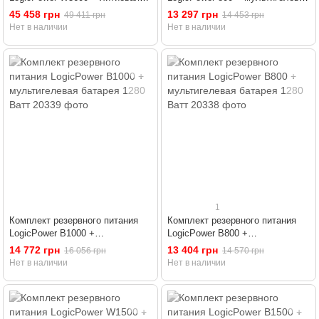
(LiFePO4) батарея 2560 Ватт
батарея 1280 Ватт
45 458 грн
13 297 грн
49 411 грн
14 453 грн
Нет в наличии
Нет в наличии
1
Комплект резервного питания
Комплект резервного питания
LogicPower B1000 +
LogicPower B800 +
мультигелевая батарея 1280
мультигелевая батарея 1280
14 772 грн
13 404 грн
16 056 грн
14 570 грн
Ватт
Ватт
Нет в наличии
Нет в наличии