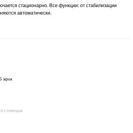
ючается стационарно. Все функции: от стабилизации
няются автоматически.
 зірок
ти с помощью