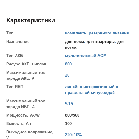
Характеристики
Тип
комплекты резервного питания
Назначение
для дома
,
для квартиры
,
для
котла
Тип АКБ
мультигелевый AGM
Ресурс АКБ, циклов
800
Максимальный ток
20
заряда АКБ, A
Тип ИБП
линейно-интерактивный с
правильной синусоидой
Максимальный ток
5/15
заряда ИБП, A
Мощность, VA/W
800/560
Емкость, Ah
100
Выходное напряжение,
220±10%
V