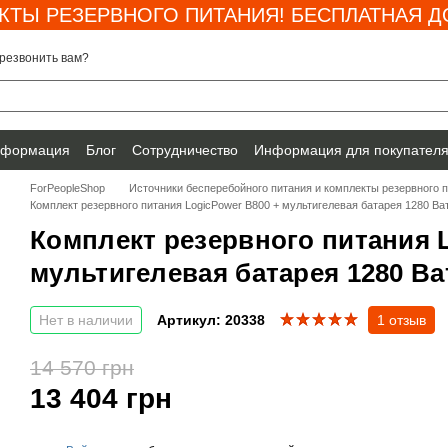
КТЫ РЕЗЕРВНОГО ПИТАНИЯ! БЕСПЛАТНАЯ ДО
резвонить вам?
нформация
Блог
Сотрудничество
Информация для покупател
ForPeopleShop
Источники бесперебойного питания и комплекты резервного 
Комплект резервного питания LogicPower B800 + мультигелевая батарея 1280 Ва
Комплект резервного питания L
мультигелевая батарея 1280 Ва
Нет в наличии
Артикул: 20338
1 отзыв
14 570 грн
13 404 грн