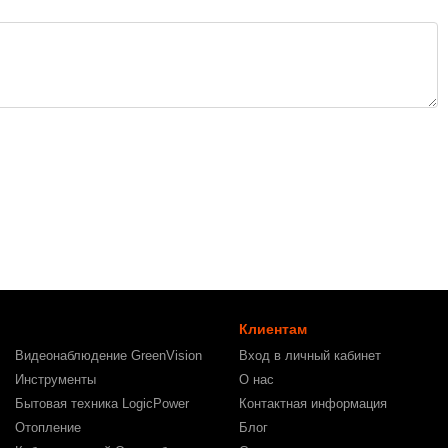
Клиентам
Видеонаблюдение GreenVision
Вход в личный кабинет
Инструменты
О нас
Бытовая техника LogicPower
Контактная информация
Отопление
Блог