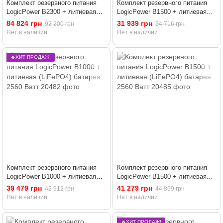
Комплект резервного питания
Комплект резервного питания
LogicPower B2300 + литиевая
LogicPower B1500 + литиевая
(LiFePO4) батарея 5120 Ватт
(LiFePO4) батарея 2944 Ватт
84 824 грн
31 939 грн
92 200 грн
34 716 грн
Нет в наличии
Нет в наличии
🔥ХИТ ПРОДАЖ!
Комплект резервного питания
Комплект резервного питания
LogicPower B1000 + литиевая
LogicPower B1500 + литиевая
(LiFePO4) батарея 2560 Ватт
(LiFePO4) батарея 2560 Ватт
39 479 грн
41 279 грн
42 912 грн
44 869 грн
Нет в наличии
Нет в наличии
🔥ХИТ ПРОДАЖ!