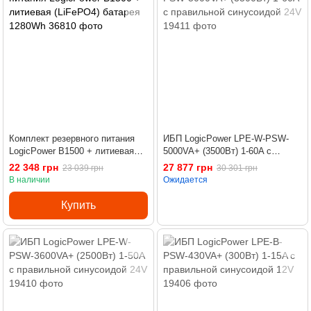
Комплект резервного питания
ИБП LogicPower LPE-W-PSW-
LogicPower B1500 + литиевая
5000VA+ (3500Вт) 1-60A с
(LiFePO4) батарея 1280Wh
правильной синусоидой 24V
22 348 грн
27 877 грн
23 039 грн
30 301 грн
В наличии
Ожидается
Купить