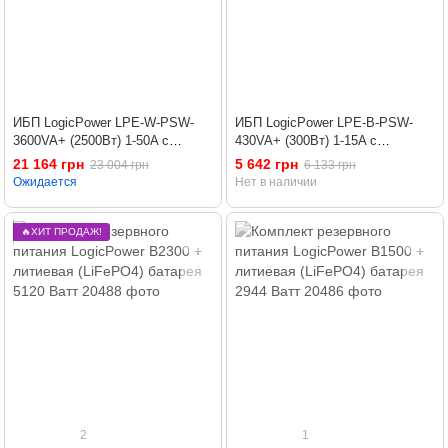
ИБП LogicPower LPE-W-PSW-
ИБП LogicPower LPE-B-PSW-
3600VA+ (2500Вт) 1-50A с
430VA+ (300Вт) 1-15A с
правильной синусоидой 24V
правильной синусоидой 12V
21 164 грн
5 642 грн
23 004 грн
6 133 грн
Ожидается
Нет в наличии
🔥ХИТ ПРОДАЖ!
2
1