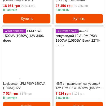
(2100W) 10A/15A 48V
(3500W) 10A/20A 48V
18 981 грн
27 356 грн
20 631 грн
29 735 грн
В наличии
В наличии
Купить
Купить
🔥ХИТ ПРОДАЖ!
🔥ХИТ ПРОДАЖ!
6
Logicpower LPM-PSW-1500VA
ИБП с правильной синусоидой
(1050W) 12V
12V LPM-PSW-1500VA (1050Вт)
Black
7 524 грн
7 524 грн
8 178 грн
8 178 грн
В наличии
В наличии