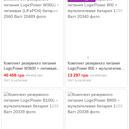
3
Комплект резервного питания
Комплект резервного питания
LogicPower W3600 + литиевая
LogicPower 800 + мультигелевая
(LiFePO4) батарея 2560 Ватт
батарея 1280 Ватт
45 458 грн
13 297 грн
49 411 грн
14 453 грн
Нет в наличии
Нет в наличии