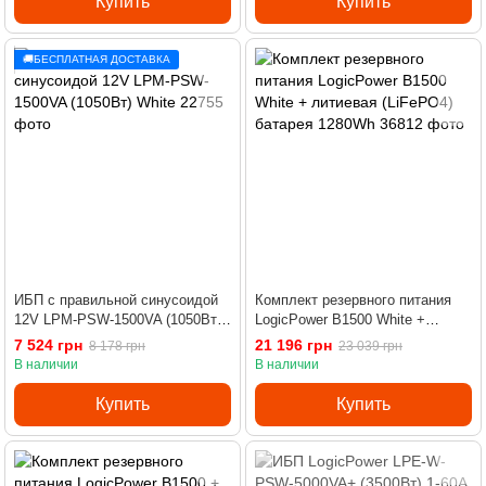
Купить
Купить
🚚БЕСПЛАТНАЯ ДОСТАВКА
ИБП с правильной синусоидой
Комплект резервного питания
12V LPM-PSW-1500VA (1050Вт)
LogicPower B1500 White +
White
литиевая (LiFePO4) батарея
7 524 грн
21 196 грн
8 178 грн
23 039 грн
1280Wh
В наличии
В наличии
Купить
Купить