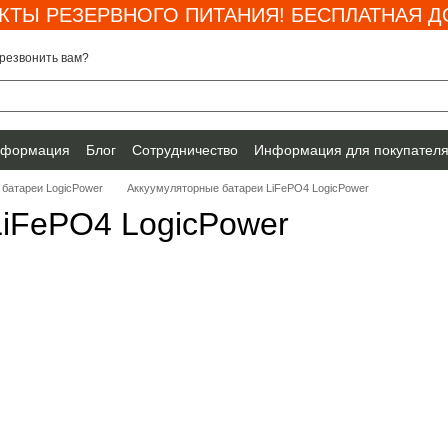
КТЫ РЕЗЕРВНОГО ПИТАНИЯ! БЕСПЛАТНАЯ ДО
резвонить вам?
нформация
Блог
Сотрудничество
Информация для покупател
батареи LogicPower
Аккуумуляторные батареи LiFePO4 LogicPower
LiFePO4 LogicPower