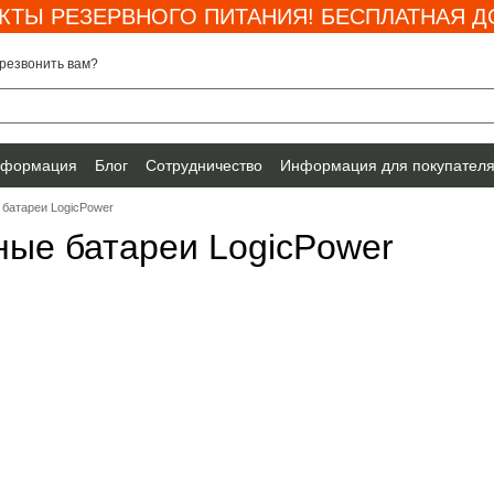
КТЫ РЕЗЕРВНОГО ПИТАНИЯ! БЕСПЛАТНАЯ ДО
резвонить вам?
нформация
Блог
Сотрудничество
Информация для покупател
батареи LogicPower
ные батареи LogicPower