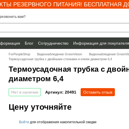
КТЫ РЕЗЕРВНОГО ПИТАНИЯ! БЕСПЛАТНАЯ ДО
резвонить вам?
нформация
Блог
Сотрудничество
Информация для покупател
ForPeopleShop
Видеонаблюдение GreenVision
Видеонаблюдение GreenVis
Термоусадочная трубка с двойными стенками и клеем диаметром 6,4
Термоусадочная трубка с двой
диаметром 6,4
Нет в наличии
Артикул: 20491
Оставить отзыв
Цену уточняйте
Войти
для отображения накопительной скидки
%