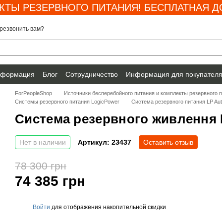
КТЫ РЕЗЕРВНОГО ПИТАНИЯ! БЕСПЛАТНАЯ ДО
резвонить вам?
нформация
Блог
Сотрудничество
Информация для покупател
ForPeopleShop
Источники бесперебойного питания и комплекты резервного 
Системы резервного питания LogicPower
Система резервного питания LP Au
Система резервного живлення 
Нет в наличии
Артикул: 23437
Оставить отзыв
78 300 грн
74 385 грн
Войти
для отображения накопительной скидки
%