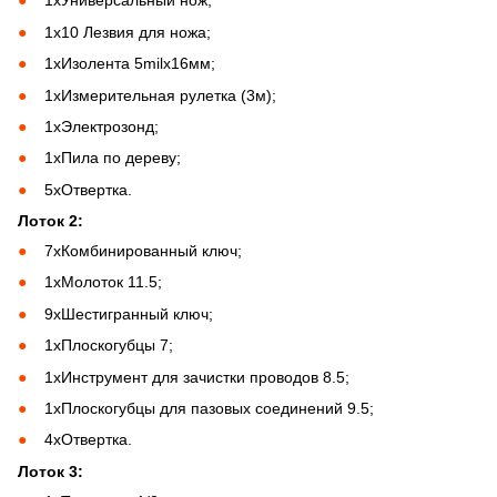
1хУниверсальный нож;
1х10 Лезвия для ножа;
1хИзолента 5milх16мм;
1хИзмерительная рулетка (3м);
1хЭлектрозонд;
1хПила по дереву;
5хОтвертка.
Лоток 2:
7хКомбинированный ключ;
1хМолоток 11.5;
9хШестигранный ключ;
1хПлоскогубцы 7;
1хИнструмент для зачистки проводов 8.5;
1хПлоскогубцы для пазовых соединений 9.5;
4хОтвертка.
Лоток 3: