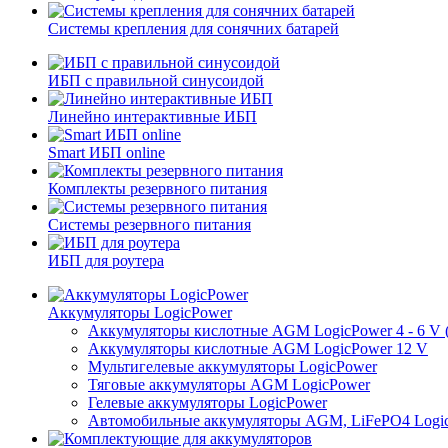
Системы крепления для сонячних батарей
ИБП с правильной синусоидой
Линейно интерактивные ИБП
Smart ИБП online
Комплекты резервного питания
Системы резервного питания
ИБП для роутера
Аккумуляторы LogicPower
Аккумуляторы кислотные AGM LogicPower 4 - 6 V (
Аккумуляторы кислотные AGM LogicPower 12 V
Мультигелевые аккумуляторы LogicPower
Тяговые аккумуляторы AGM LogicPower
Гелевые аккумуляторы LogicPower
Автомобильные аккумуляторы AGM, LiFePO4 Logi