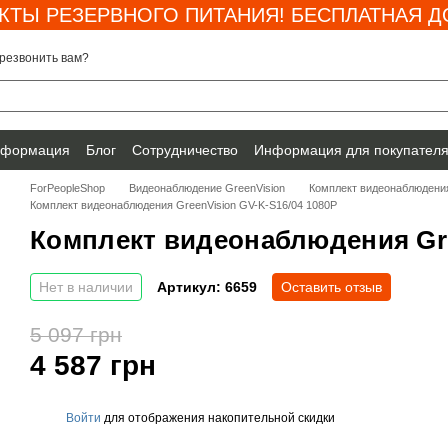
КТЫ РЕЗЕРВНОГО ПИТАНИЯ! БЕСПЛАТНАЯ ДО
резвонить вам?
нформация
Блог
Сотрудничество
Информация для покупател
ForPeopleShop
Видеонаблюдение GreenVision
Комплект видеонаблюдения
Комплект видеонаблюдения GreenVision GV-K-S16/04 1080P
Комплект видеонаблюдения Gre
Нет в наличии
Артикул: 6659
Оставить отзыв
5 097 грн
4 587 грн
Войти
для отображения накопительной скидки
%