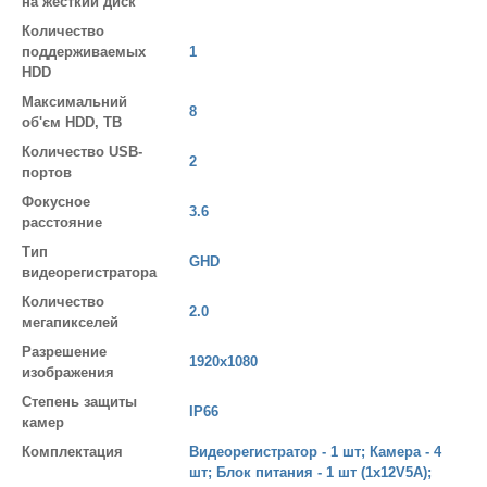
на жесткий диск
Количество
поддерживаемых
1
HDD
Максимальний
8
об'єм HDD, TB
Количество USB-
2
портов
Фокусное
3.6
расстояние
Тип
GHD
видеорегистратора
Количество
2.0
мегапикселей
Разрешение
1920х1080
изображения
Степень защиты
IP66
камер
Комплектация
Видеорегистратор - 1 шт; Камера - 4
шт; Блок питания - 1 шт (1х12V5А);