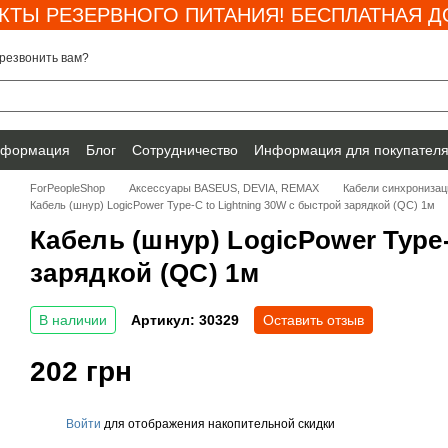
КТЫ РЕЗЕРВНОГО ПИТАНИЯ! БЕСПЛАТНАЯ ДО
резвонить вам?
нформация
Блог
Сотрудничество
Информация для покупател
ForPeopleShop
Аксессуары BASEUS, DEVIA, REMAX
Кабели синхронизац
Кабель (шнур) LogicPower Type-C to Lightning 30W с быстрой зарядкой (QC) 1м
Кабель (шнур) LogicPower Type
зарядкой (QC) 1м
В наличии
Артикул: 30329
Оставить отзыв
202 грн
Войти
для отображения накопительной скидки
%