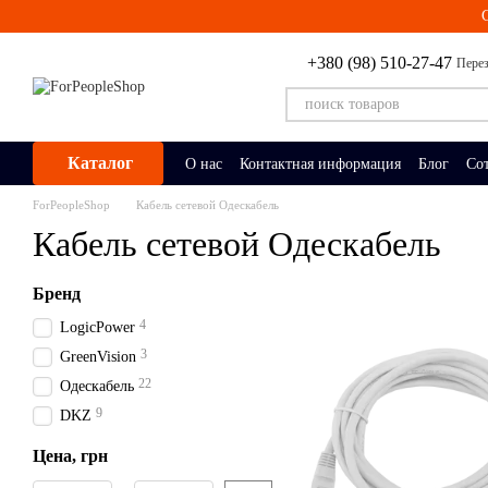
Перейти к основному контенту
+380 (98) 510-27-47
Перез
Каталог
О нас
Контактная информация
Блог
Со
ForPeopleShop
Кабель сетевой Одескабель
Кабель сетевой Одескабель
Бренд
4
LogicPower
3
GreenVision
22
Одескабель
9
DKZ
Цена, грн