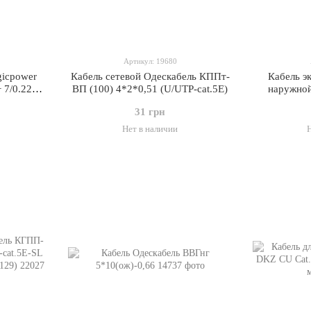
Артикул: 19680
gicpower
Кабель сетевой Одескабель КППт-
Кабель э
 7/0.22
ВП (100) 4*2*0,51 (U/UTP-cat.5E)
наружной
а 100м
Cat.5e FTP
31 грн
Нет в наличии