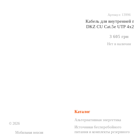
Артикул: 13996
Кабель для внутренней 
DKZ CU Cat.5e UTP 4x2
305 м
3 605 грн
Нет в наличии
Каталог
Альтернативная энергетика
© 2026
Источники бесперебойного
питания и комплекты резервного
Мобильная версия