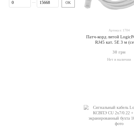
От Цена, грн
До Цена, грн
OK
Артикул: 1704
Патч-корд литой Logic
RJ45 кат. 5Е 3 м (с
30 грн
Нет в наличии