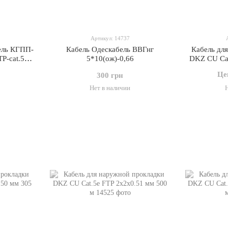
Артикул: 14737
ель КГПП-
Кабель Одескабель ВВГнг
Кабель дл
P-cat.5Е-
5*10(ож)-0,66
DKZ CU Cat
 (7933129)
Це
300 грн
Нет в наличии