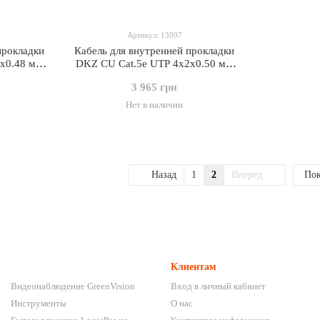
Артикул: 13997
прокладки
Кабель для внутренней прокладки
x0.48 мм
DKZ CU Cat.5e UTP 4x2x0.50 мм
305 м
3 965 грн
Нет в наличии
Назад
1
2
Вперед
Пок
Клиентам
Видеонаблюдение GreenVision
Вход в личный кабинет
Инструменты
О нас