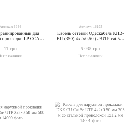
Артикул: 8944
Артикул: 16195
краннированный для
Кабель сетевой Одескабель КПВ-
 прокладки LP CCA
ВП (350) 4х2х0,50 (U/UTP-cat.5E)
 4x2x0.51мм с тросом
305 м
11 грн
5 038 грн
7х0.4
Нет в наличии
Нет в наличии