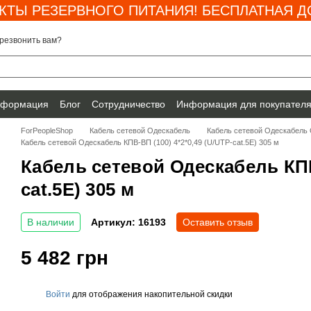
КТЫ РЕЗЕРВНОГО ПИТАНИЯ! БЕСПЛАТНАЯ ДО
резвонить вам?
нформация
Блог
Сотрудничество
Информация для покупател
ForPeopleShop
Кабель сетевой Одескабель
Кабель сетевой Одескабель
Кабель сетевой Одескабель КПВ-ВП (100) 4*2*0,49 (U/UTP-cat.5E) 305 м
Кабель сетевой Одескабель КПВ-
cat.5E) 305 м
В наличии
Артикул: 16193
Оставить отзыв
5 482 грн
Войти
для отображения накопительной скидки
%