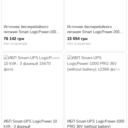
Источник бесперебойного
Источник бесперебойного
питания Smart LogicPower-10000
питания Smart LogicPower-2000
PRO (rack mounts)
PRO (with battery)
76 142 грн
15 054 грн
Нет в наличии
Нет в наличии
ИБП Smart-UPS LogicPower 10
ИБП Smart-UPS LogicPower-1000
kVA - 3 фазный
PRO 36V (without battery)