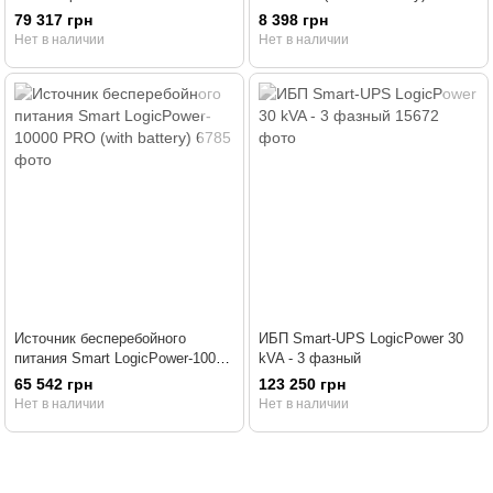
79 317 грн
8 398 грн
Нет в наличии
Нет в наличии
Источник бесперебойного
ИБП Smart-UPS LogicPower 30
питания Smart LogicPower-10000
kVA - 3 фазный
PRO (with battery)
65 542 грн
123 250 грн
Нет в наличии
Нет в наличии