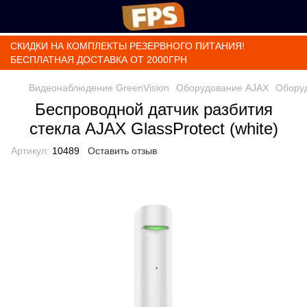
СКИДКИ НА КОМПЛЕКТЫ РЕЗЕРВНОГО ПИТАНИЯ!
БЕСПЛАТНАЯ ДОСТАВКА ОТ 2000ГРН
Видеонаблюдение GreenVision
Оборудование AJAX
Обору
Беспроводной датчик разбития
стекла AJAX GlassProtect (white)
Артикул:
10489
Оставить отзыв